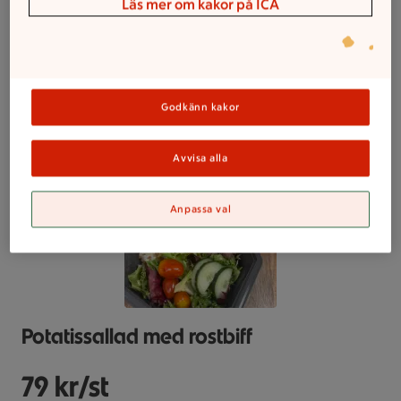
Läs mer om kakor på ICA
Pastasallad med kyckling
79 kr/st
Godkänn kakor
Avvisa alla
Anpassa val
Potatissallad med rostbiff
79 kr/st