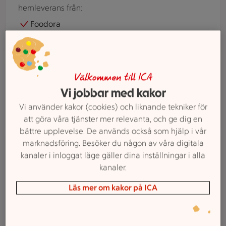
hemleverans från:
Foodora
Wolt
Blombukett sedd uppifrån
Våra tjänster
Välkommen till ICA
Blommor
Vi jobbar med kakor
Hos ICA Nära Ribersborg erbjuder vi snittblommor,
Vi använder kakor (cookies) och liknande tekniker för
färdiga buketter och krukväxter.
att göra våra tjänster mer relevanta, och ge dig en
bättre upplevelse. De används också som hjälp i vår
Två äldre personer står vid en kundvagn i en mataffär och ti
marknadsföring. Besöker du någon av våra digitala
Våra tjänster
kanaler i inloggat läge gäller dina inställningar i alla
Seniorrabatt
kanaler.
På ICA Nära Ribersborg värnar vi om våra seniorer
och erbjuder rabatt på utvalda dagar. Ett uppskattat
Läs mer om kakor på ICA
erbjudande för dig som vill handla och få mer för
pengarna.