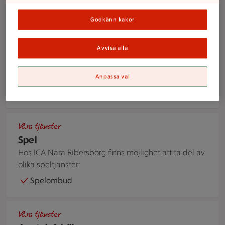
En person överlämnar ett paket till paketinlämningen i en bu
Godkänn kakor
Våra tjänster
Post & paket
Avvisa alla
Bring-ombud
Instabox
Anpassa val
PostNord paketskåp
Postombud
ATG-annonser för andelsspel och bingolotter uppställda på 
Våra tjänster
Spel
Hos ICA Nära Ribersborg finns möjlighet att ta del av
olika speltjänster:
Spelombud
Händer håller i ett rött glashjärta
Våra tjänster