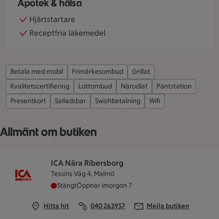
Apotek & hälsa
Hjärtstartare
Receptfria läkemedel
Betala med mobil
Frimärkesombud
Grillat
Kvalitetscertifiering
Lottombud
Närodlat
Pantstation
Presentkort
Salladsbar
Swishbetalning
Wifi
Allmänt om butiken
ICA Nära Ribersborg
Tessins Väg 4, Malmö
ICA Nära Ribersborg har stängt idag, öppnar im
Stängt
Öppnar imorgon 7
Hitta hit
040 263957
Mejla butiken