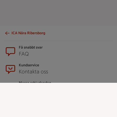
ICA Nära Ribersborg
Sidfot
Få snabbt svar
FAQ
Kundservice
Kontakta oss
Massa erbjudanden
Bli stammis på ICA
ICAs inspirationsmejl
Prenumerera