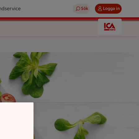
ndservice
Sök
Logga in