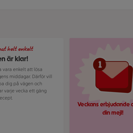
und med texten "God mat helt enkelt" och vita bladillustratio
Röd mejlikon med en notifier
at helt enkelt
n är klar!
a vara enkelt att lösa
ens middagar. Därför vill
lpa dig på vägen och
ar varje vecka ett gäng
ecept.
Veckans erbjudande di
din mejl!