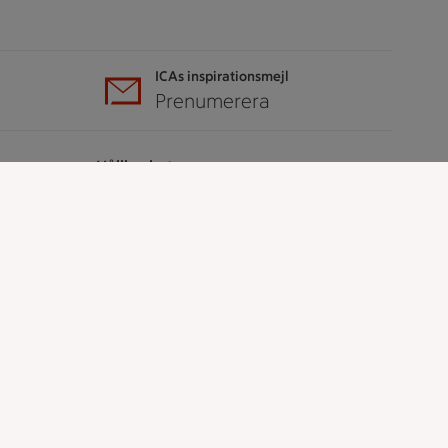
ICAs inspirationsmejl
A
Prenumerera
Hållbarhet
ICA Stiftelsen
En god morgondag
Kundservice
Reklamera
Återkallelser
Spärra eller beställ nytt ICA-kort
Behandling av personuppgifter
Hantera cookies