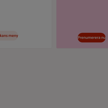
ckans meny
Prenumerera nu