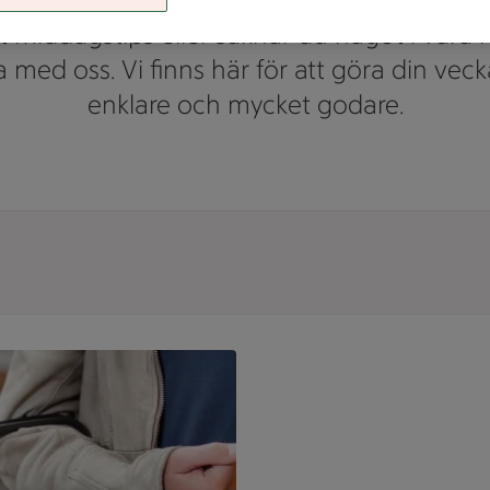
t middagstips eller saknar du något i våra h
a med oss. Vi finns här för att göra din vecka
enklare och mycket godare.
med frukt, bröd, vatten och grön basilika.