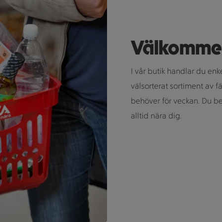
Välkommen i
I vår butik handlar du enke
välsorterat sortiment av fä
behöver för veckan. Du behö
alltid nära dig.