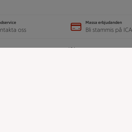
dservice
Massa erbjudanden
ntakta oss
Bli stammis på IC
er
ICA
ICAs egna varor
ICA Gruppen
ICA Nära
h tjänster
ICA Supermarket
ICA Kvantum
å ICA
ICA Maxi
Utvalda leverantörer
dent
Annonsera
djur
Jobba på ICA