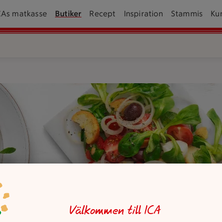
CAs matkasse
Butiker
Recept
Inspiration
Stammis
Ku
 med bestick och saltkar bredvid.
Välkommen till ICA