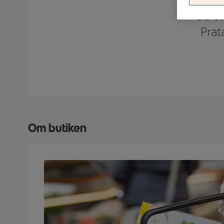
du et
Prat
Om butiken
Närbild på en kund med en välfylld ICA Nära-korg 