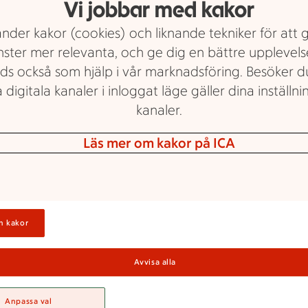
Vi jobbar med kakor
nder kakor (cookies) och liknande tekniker för att 
nster mer relevanta, och ge dig en bättre upplevels
ds också som hjälp i vår marknadsföring. Besöker 
 digitala kanaler i inloggat läge gäller dina inställnin
kanaler.
ICA Nära
Läs mer om kakor på ICA
Om ICA Nära
Söderlivs, Lund
n kakor
Avvisa alla
Nära Söderlivs, Lund älskar god mat och hj
Anpassa val
ill med att visa vägen till dina favoritvaror.