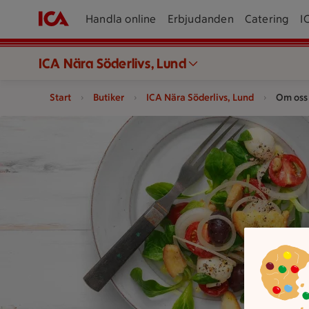
Handla online
Erbjudanden
Catering
I
ICA Nära Söderlivs, Lund
Start
Butiker
ICA Nära Söderlivs, Lund
Om oss
En sallad med grönsaker serveras på en tallrik och ett papper