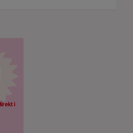
ner.
ing om nytt meddelande på ljusrosa bakgrund.
rekt i