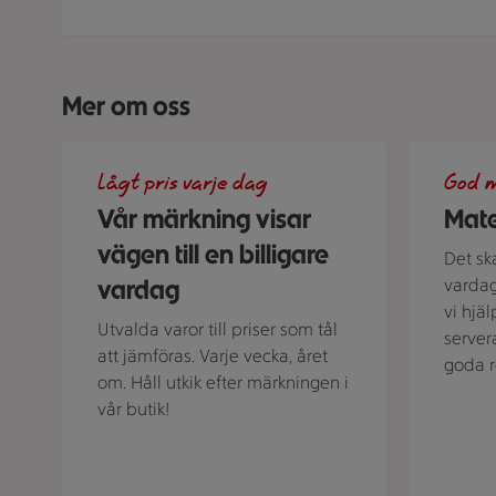
Mer om oss
En skylt med text på en bakgrund.
Grön bakgr
Lågt pris varje dag
God m
Vår märkning visar
Mate
vägen till en billigare
Det sk
vardag
vardag
vi hjä
Utvalda varor till priser som tål
server
att jämföras. Varje vecka, året
goda r
om. Håll utkik efter märkningen i
vår butik!