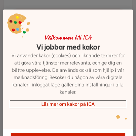
Gå till e-handel
Charkbricka
Välkommen till ICA
Våra tjänster
Vi jobbar med kakor
Beställ catering
Låt ICA Tor Center ta hand om maten till din nästa
Vi använder kakor (cookies) och liknande tekniker för
fest eller event. Vi erbjuder catering med allt från
att göra våra tjänster mer relevanta, och ge dig en
små bufféer till större tillställningar.
bättre upplevelse. De används också som hjälp i vår
marknadsföring. Besöker du någon av våra digitala
kanaler i inloggat läge gäller dina inställningar i alla
Beställ catering
kanaler.
Läs mer om kakor på ICA
Handla som företag
Våra tjänster
Handla som företag
Hos ICA Tor Center kan du handla online som
företag.