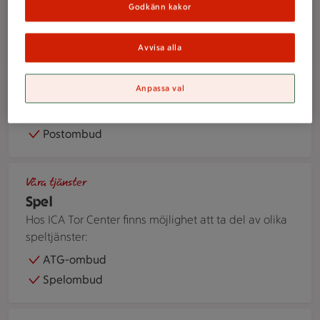
Godkänn kakor
Handla som företag
Avvisa alla
En person överlämnar ett paket till paketinlämningen i en bu
Anpassa val
Våra tjänster
Post & paket
Postombud
ATG-annonser för andelsspel och bingolotter uppställda på 
Våra tjänster
Spel
Hos ICA Tor Center finns möjlighet att ta del av olika
speltjänster:
ATG-ombud
Spelombud
Händer håller i ett rött glashjärta