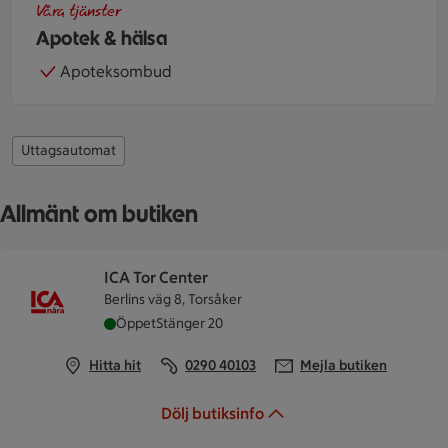
Våra tjänster
Apotek & hälsa
Apoteksombud
Uttagsautomat
Allmänt om butiken
ICA Tor Center
Berlins väg 8, Torsåker
ICA Tor Center är öppen nu, stänger klockan 20
Öppet
Stänger 20
Hitta hit
0290 40103
Mejla butiken
Dölj butiksinfo