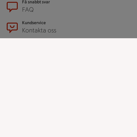
Få snabbt svar
FAQ
Kundservice
Kontakta oss
Massa erbjudanden
Bli stammis på ICA
ICAs inspirationsmejl
Prenumerera
Handla
Handla online
ICAs matkasse
Catering
Apotek Hjärtat
Handla som företag