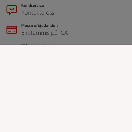
Kundservice
Kontakta oss
Massa erbjudanden
Bli stammis på ICA
ICAs inspirationsmejl
Prenumerera
Handla
Handla online
ICAs matkasse
Catering
Apotek Hjärtat
Handla som företag
Gaston