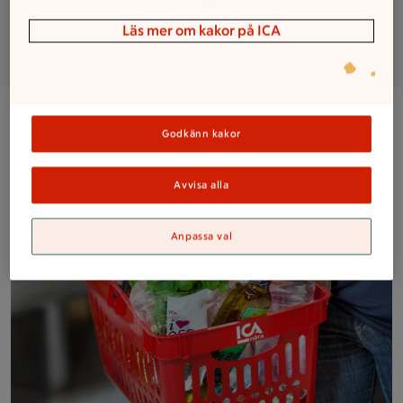
Läs mer om kakor på ICA
Om butiken
Närbild på en kund med en välfylld ICA Nära-korg med frukt,
Godkänn kakor
Avvisa alla
Anpassa val