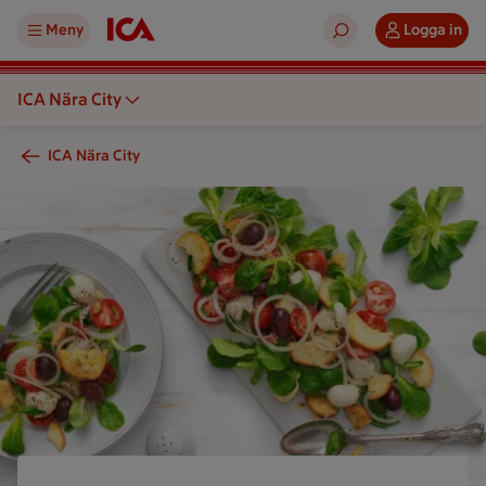
Meny
Logga in
ICA Nära City
ICA Nära City
En sallad med grönsaker serveras på en tallrik och ett papper