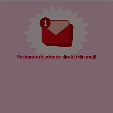
Röd mejlikon med en notifiering om nytt meddelande på ljus
Veckans erbjudande direkt i din mejl!