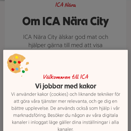
ICA Nära
Om ICA Nära City
ICA Nära City älskar god mat och
hjälper gärna till med att visa
vägen till dina favoritvaror.
Behöver du ett middagstips eller
saknar du något i våra hyllor? Prata
med oss. Vi finns här för att göra
Välkommen till ICA
Vi jobbar med kakor
din vecka lite enklare och mycket
godare.
Vi använder kakor (cookies) och liknande tekniker för
att göra våra tjänster mer relevanta, och ge dig en
bättre upplevelse. De används också som hjälp i vår
marknadsföring. Besöker du någon av våra digitala
kanaler i inloggat läge gäller dina inställningar i alla
kanaler.
Lediga jobb