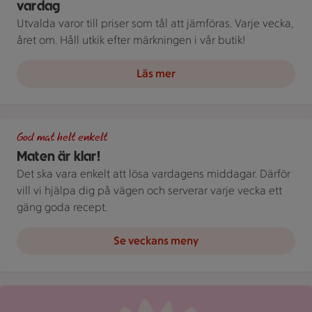
vardag
Utvalda varor till priser som tål att jämföras. Varje vecka,
året om. Håll utkik efter märkningen i vår butik!
Läs mer
Grön bakgrund med texten "God mat helt enkelt" och vita blad
God mat helt enkelt
Maten är klar!
Det ska vara enkelt att lösa vardagens middagar. Därför
vill vi hjälpa dig på vägen och serverar varje vecka ett
gäng goda recept.
Se veckans meny
Röd mejlikon med en notifiering om nytt meddelande på ljus