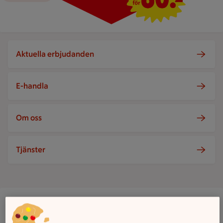
Aktuella erbjudanden
E-handla
Om oss
Tjänster
ICA Nära Mathörnan, Mariannelund
Lingströmsgatan 4, Mariannelund