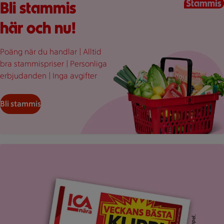
Bli stammis
här och nu!
Poäng när du handlar | Alltid
bra stammispriser | Personliga
erbjudanden | Inga avgifter
Bli stammis
Uppvikt ICA reklamblad med rubriken "Veckans bästa klipp".