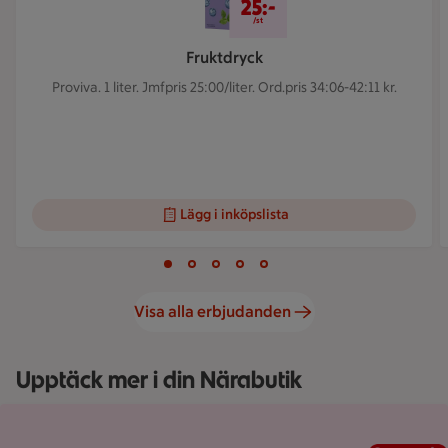
25:-
/st
Fruktdryck
Proviva. 1 liter.
Jmfpris 25:00/liter. Ord.pris 34:06-42:11 kr.
Lägg i inköpslista
Visar bild 1 av 5
Bild 1 av 5
Bild 2 av 5
Bild 3 av 5
Bild 4 av 5
Bild 5 av 5
Visa alla erbjudanden
Upptäck mer i din Närabutik
Fullplockad röd varukorg med varor, på en rosa bakgrund.