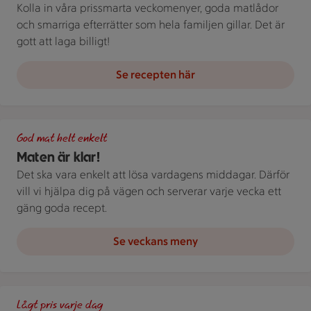
Kolla in våra prissmarta veckomenyer, goda matlådor
och smarriga efterrätter som hela familjen gillar. Det är
gott att laga billigt!
Se recepten här
Grön bakgrund med texten "God mat helt enkelt" och vita blad
God mat helt enkelt
Maten är klar!
Det ska vara enkelt att lösa vardagens middagar. Därför
vill vi hjälpa dig på vägen och serverar varje vecka ett
gäng goda recept.
Se veckans meny
En skylt med text på en bakgrund.
Lågt pris varje dag