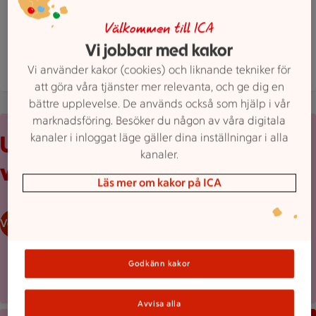
ICA Nära Mathörnan, Mariannelund är öppen nu,
Öppet
Stänger 20
Välkommen till ICA
Hitta hit
0496 10293
Mejla butiken
Vi jobbar med kakor
Mer butiksinfo
Vi använder kakor (cookies) och liknande tekniker för
att göra våra tjänster mer relevanta, och ge dig en
bättre upplevelse. De används också som hjälp i vår
marknadsföring. Besöker du någon av våra digitala
Uppvikt reklamblad från ICA med erbjudanden och prislappar
kanaler i inloggat läge gäller dina inställningar i alla
Upptäck
kanaler.
veckans erbjudanden
Läs mer om kakor på ICA
Veckans reklamblad
Godkänn kakor
Avvisa alla