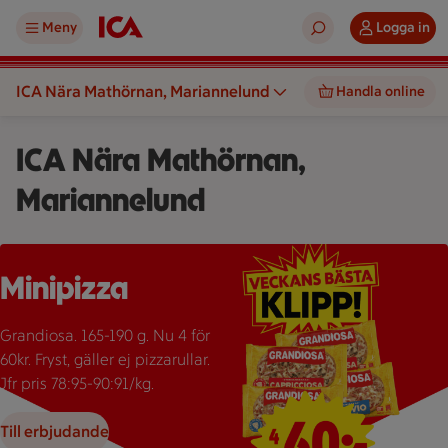
Meny
Logga in
ICA Nära Mathörnan, Mariannelund
Handla online
ICA Nära Mathörnan,
Mariannelund
Affisch som visar ett erbjudande om fyra Grandiosa-pizzor för
Minipizza
Grandiosa. 165-190 g. Nu 4 för
60kr. Fryst, gäller ej pizzarullar.
Jfr pris 78:95-90:91/kg.
Till erbjudande