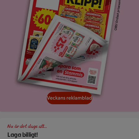
Veckans reklamblad
Ugnsstekt kyckling i form bredvid en måltidslåda med ris och g
Nu är det dags att...
Laga billigt!