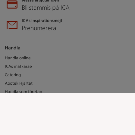
Massa erbjudanden
Bli stammis på ICA
ICAs inspirationsmejl
Prenumerera
Handla
Handla online
ICAs matkasse
Catering
Apotek Hjärtat
Handla som företag
Gaston
ICAs tjänster
ICA-appen
ICA Scanna