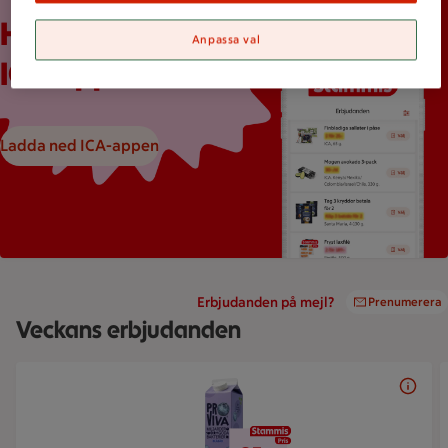
Mobilskärm visar appen Stam­mis med en lista över erbjudand
Håll koll med
Anpassa val
ICA-appen
Ladda ned ICA-appen
Erbjudanden på mejl?
Prenumerera
Veckans erbjudanden
Bildspel med 5 bilder.
25 kr/st