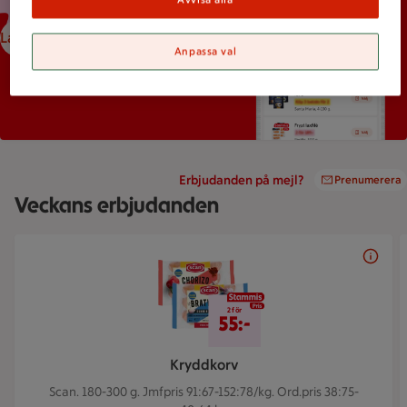
Ladda ned ICA-appen
Anpassa val
Erbjudanden på mejl?
Prenumerera
Veckans erbjudanden
Bildspel med 5 bilder.
2 för 55 kr
2 för
55:-
Kryddkorv
Scan. 180-300 g.
Jmfpris 91:67-152:78/kg. Ord.pris 38:75-