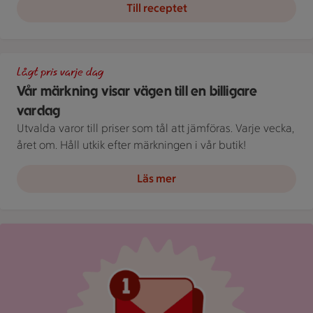
Till receptet
En skylt med text på en bakgrund.
Lågt pris varje dag
Vår märkning visar vägen till en billigare
vardag
Utvalda varor till priser som tål att jämföras. Varje vecka,
året om. Håll utkik efter märkningen i vår butik!
Läs mer
Röd mejlikon med en notifiering om nytt meddelande på ljus