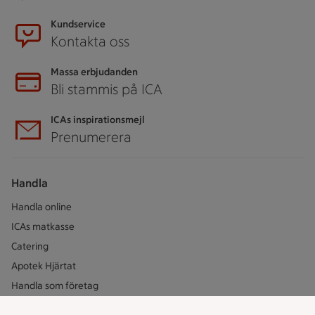
Kundservice
Kontakta oss
Massa erbjudanden
Bli stammis på ICA
ICAs inspirationsmejl
Prenumerera
Handla
Handla online
ICAs matkasse
Catering
Apotek Hjärtat
Handla som företag
Gaston