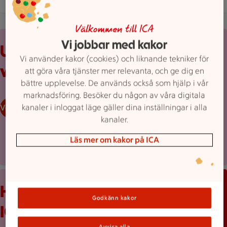
Välkommen till ICA
Uppvikt reklamblad från ICA med erbjudanden och prislappar
Vi jobbar med kakor
Upptäck
Vi använder kakor (cookies) och liknande tekniker för
veckans erbjudanden
att göra våra tjänster mer relevanta, och ge dig en
bättre upplevelse. De används också som hjälp i vår
marknadsföring. Besöker du någon av våra digitala
kanaler i inloggat läge gäller dina inställningar i alla
Veckans reklamblad
kanaler.
Läs mer om kakor på ICA
Mobilskärm visar appen Stam­mis med en lista över erbjudand
Håll koll med
Godkänn kakor
ICA-appen
Avvisa alla