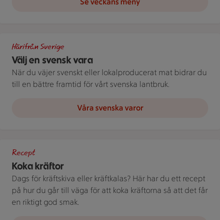
Se veckans meny
Bild med texten "Välj en svensk vara!"
Härifrån Sverige
Välj en svensk vara
När du väjer svenskt eller lokalproducerat mat bidrar du
till en bättre framtid för vårt svenska lantbruk.
Våra svenska varor
Kastrull med kokta kräftor och dillkvistar.
Recept
Koka kräftor
Dags för kräftskiva eller kräftkalas? Här har du ett recept
på hur du går till väga för att koka kräftorna så att det får
en riktigt god smak.