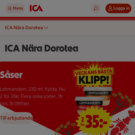
Meny
Logga in
ICA Nära Dorotea
ICA Nära Dorotea
Två burkar Lohmanders sås med texten "2 för 35:-" som erbju
Såser
Lohmanders. 230 ml. Kylda. Nu
2 för 35kr. Flera olika sorter. Jfr
pris 76:09/liter.
Till erbjudande