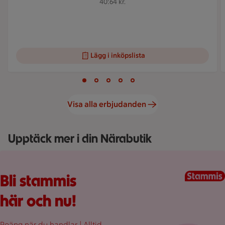
40:64 kr.
Lägg i inköpslista
Visar bild 1 av 5
Bild 1 av 5
Bild 2 av 5
Bild 3 av 5
Bild 4 av 5
Bild 5 av 5
Visa alla erbjudanden
Upptäck mer i din Närabutik
Fullplockad röd varukorg med varor, på en rosa bakgrund.
Bli stammis
här och nu!
Poäng när du handlar | Alltid