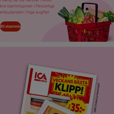
bra stammispriser | Personliga
erbjudanden | Inga avgifter
Bli stammis
Uppvikt ICA reklamblad med rubriken "Veckans bästa klipp".