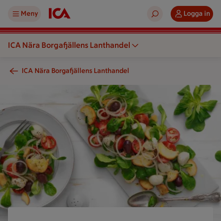
Meny
Logga in
ICA Nära Borgafjällens Lanthandel
ICA Nära Borgafjällens Lanthandel
En sallad med grönsaker serveras på en tallrik och ett papper