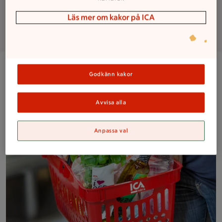
Läs mer om kakor på ICA
Om butiken
Närbild på en kund med en välfylld ICA Nära-korg med frukt,
Godkänn kakor
Avvisa alla
Anpassa val