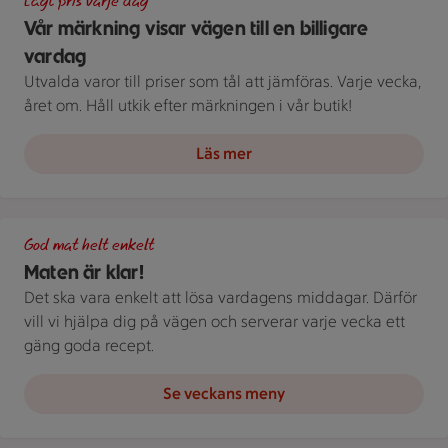
Lågt pris varje dag
Vår märkning visar vägen till en billigare
vardag
Utvalda varor till priser som tål att jämföras. Varje vecka,
året om. Håll utkik efter märkningen i vår butik!
Läs mer
Grön bakgrund med texten "God mat helt enkelt" och vita blad
God mat helt enkelt
Maten är klar!
Det ska vara enkelt att lösa vardagens middagar. Därför
vill vi hjälpa dig på vägen och serverar varje vecka ett
gäng goda recept.
Se veckans meny