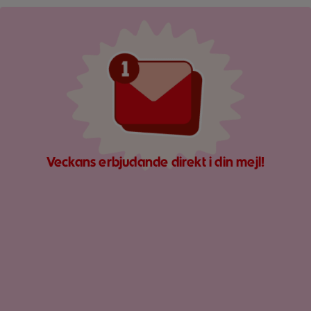
Röd mejlikon med en notifiering om nytt meddelande på ljus
Veckans erbjudande direkt i din mejl!