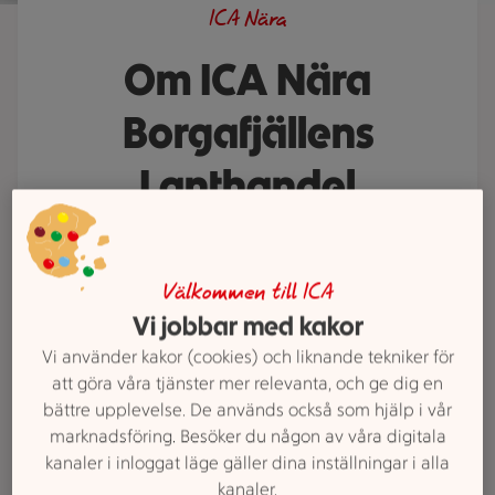
ICA Nära
Om ICA Nära
Borgafjällens
Lanthandel
ICA Nära Borgafjällens Lanthandel
älskar god mat och hjälper gärna
Välkommen till ICA
till med att visa vägen till dina
Vi jobbar med kakor
favoritvaror. Behöver du ett
Vi använder kakor (cookies) och liknande tekniker för
middagstips eller saknar du något i
att göra våra tjänster mer relevanta, och ge dig en
våra hyllor? Prata med oss. Vi finns
bättre upplevelse. De används också som hjälp i vår
här för att göra din vecka lite
marknadsföring. Besöker du någon av våra digitala
enklare och mycket godare.
kanaler i inloggat läge gäller dina inställningar i alla
kanaler.