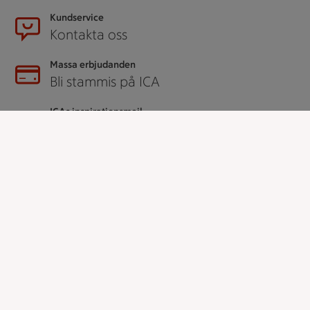
Kundservice
Kontakta oss
Massa erbjudanden
Bli stammis på ICA
ICAs inspirationsmejl
Prenumerera
Handla
Handla online
ICAs matkasse
Catering
Apotek Hjärtat
Handla som företag
Gaston