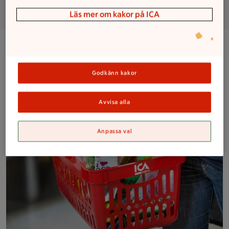
Om butiken
Läs mer om kakor på ICA
Närbild på en kund med en välfylld ICA Nära-korg med frukt,
Godkänn kakor
Avvisa alla
Anpassa val