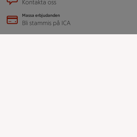
Kontakta oss
Massa erbjudanden
Bli stammis på ICA
ICAs inspirationsmejl
Prenumerera
Handla
Handla online
ICAs matkasse
Catering
Apotek Hjärtat
Handla som företag
Gaston
ICAs tjänster