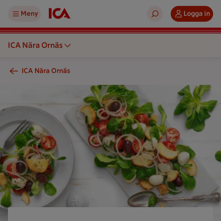
Meny
Logga in
ICA Nära Ornäs
ICA Nära Ornäs
En sallad med grönsaker serveras på en tallrik och ett papper