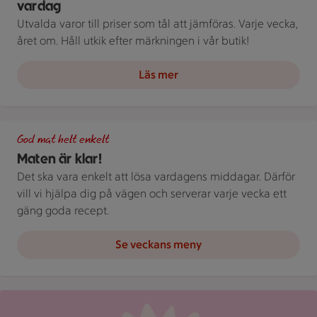
vardag
Utvalda varor till priser som tål att jämföras. Varje vecka,
året om. Håll utkik efter märkningen i vår butik!
Läs mer
Grön bakgrund med texten "God mat helt enkelt" och vita blad
God mat helt enkelt
Maten är klar!
Det ska vara enkelt att lösa vardagens middagar. Därför
vill vi hjälpa dig på vägen och serverar varje vecka ett
gäng goda recept.
Se veckans meny
Röd mejlikon med en notifiering om nytt meddelande på ljus