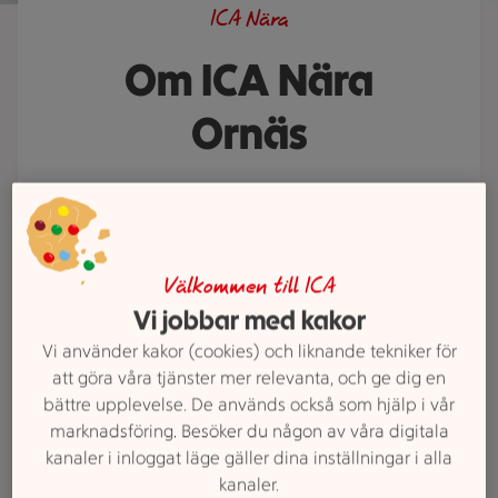
ICA Nära
Om ICA Nära
Ornäs
ICA Nära Ornäs älskar god mat och
hjälper gärna till med att visa
vägen till dina favoritvaror.
Behöver du ett middagstips eller
Välkommen till ICA
Vi jobbar med kakor
saknar du något i våra hyllor? Prata
med oss. Vi finns här för att göra
Vi använder kakor (cookies) och liknande tekniker för
din vecka lite enklare och mycket
att göra våra tjänster mer relevanta, och ge dig en
bättre upplevelse. De används också som hjälp i vår
godare.
marknadsföring. Besöker du någon av våra digitala
kanaler i inloggat läge gäller dina inställningar i alla
kanaler.