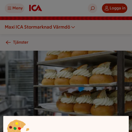
Meny
Logga in
Maxi ICA Stormarknad Värmdö
Tjänster
Illustration av Bageri