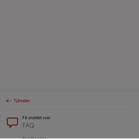
Tjänster
Sidfot
Få snabbt svar
FAQ
Kundservice