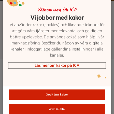
Bageri
Välkommen till ICA
Vi jobbar med kakor
Frallor till frukost eller
Vi använder kakor (cookies) och liknande tekniker för
stensugnsbakat bröd till
att göra våra tjänster mer relevanta, och ge dig en
middagen?
bättre upplevelse. De används också som hjälp i vår
marknadsföring. Besöker du någon av våra digitala
kanaler i inloggat läge gäller dina inställningar i alla
kanaler.
Läs mer om kakor på ICA
I vårt bageri kan du köpa färskt bröd sju dagar i
veckan. Vi har brödet för alla tillfällen, från
frukostfrallor till lyxigt stenugnsbakat bröd. Hos oss
hittar du ett brett utbud av tårtor och andra bakverk
för alla sorters fester som dop, bröllop eller kalas.
Godkänn kakor
Avvisa alla