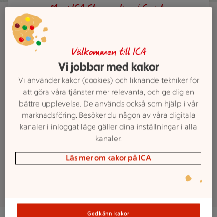
Maxi ICA Stormarknad Gnista
Uppsala
Jobba hos Maxi
Välkommen till ICA
Vi jobbar med kakor
ICA Stormarknad
Vi använder kakor (cookies) och liknande tekniker för
Gnista Uppsala
att göra våra tjänster mer relevanta, och ge dig en
bättre upplevelse. De används också som hjälp i vår
marknadsföring. Besöker du någon av våra digitala
Vill du bli en del av Maxi-familjen?
kanaler i inloggat läge gäller dina inställningar i alla
Vi letar alltid efter nya engagerade
kanaler.
kollegor till vår butik. Här kan du se
Läs mer om kakor på ICA
vilka tjänster som finns ute just nu.
Godkänn kakor