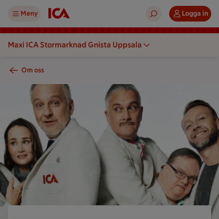
Meny
Logga in
Maxi ICA Stormarknad Gnista Uppsala
Om oss
En grupp personer står tillsammans och bär tröjor med ICA-l