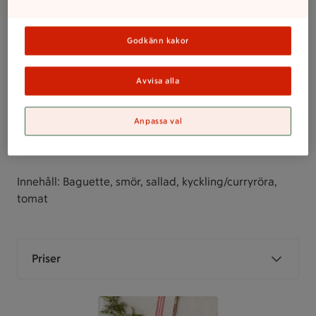
Godkänn kakor
Avvisa alla
Anpassa val
Baguette Curry/Kyckling
Innehåll: Baguette, smör, sallad, kyckling/curryröra,
tomat
Priser