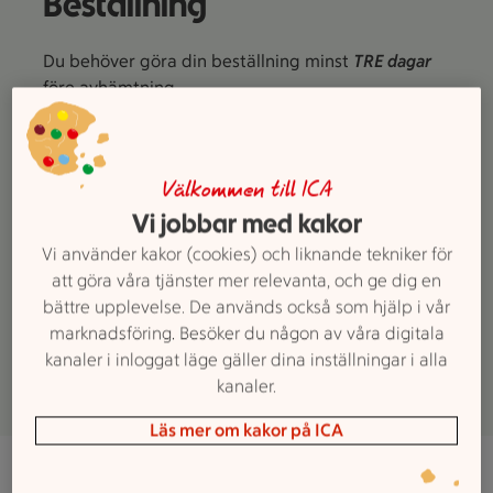
Beställning
Du behöver göra din beställning minst
TRE dagar
före avhämtning
och om du mejlar oss, vänligen uppge även:
• Ditt namn
• Ditt mobilnummer
Välkommen till ICA
• Dag och tid för avhämtning
Vi jobbar med kakor
Vi använder kakor (cookies) och liknande tekniker för
Välkommen med din cateringbeställning!
att göra våra tjänster mer relevanta, och ge dig en
bättre upplevelse. De används också som hjälp i vår
Beställning:
catering.ulricehamn@maxi.ica.se
eller
marknadsföring. Besöker du någon av våra digitala
0321-534634
kanaler i inloggat läge gäller dina inställningar i alla
kanaler.
Frågor om säsongssortimentet?
Mejla
eller
ring
Läs mer om kakor på ICA