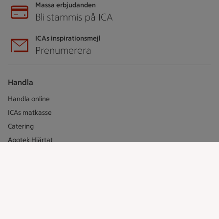
Massa erbjudanden
Bli stammis på ICA
ICAs inspirationsmejl
Prenumerera
Handla
Handla online
ICAs matkasse
Catering
Apotek Hjärtat
Handla som företag
Gaston
ICAs tjänster
ICA-appen