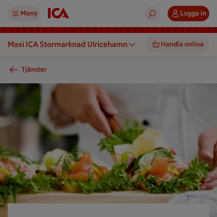
Meny
Logga in
Maxi ICA Stormarknad Ulricehamn
Handla online
Tjänster
En person förbereder öppna smörgåsar med sallad, räkor och 