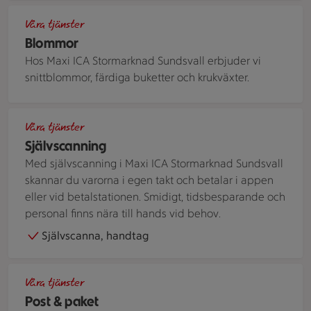
Blombukett sedd uppifrån
Våra tjänster
Blommor
Hos Maxi ICA Stormarknad Sundsvall erbjuder vi
snittblommor, färdiga buketter och krukväxter.
Person skannar en vara i butik med sin mobiltelefon.
Våra tjänster
Självscanning
Med självscanning i Maxi ICA Stormarknad Sundsvall
skannar du varorna i egen takt och betalar i appen
eller vid betalstationen. Smidigt, tidsbesparande och
personal finns nära till hands vid behov.
Självscanna, handtag
En person överlämnar ett paket till paketinlämningen i en bu
Våra tjänster
Post & paket