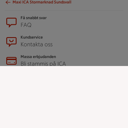
Maxi ICA Stormarknad Sundsvall
Sidfot
Få snabbt svar
FAQ
Kundservice
Kontakta oss
Massa erbjudanden
Bli stammis på ICA
ICAs inspirationsmejl
Prenumerera
Handla
Handla online
ICAs matkasse
Catering