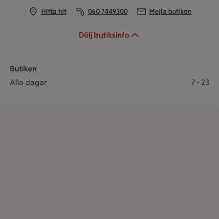
Hitta hit
060 7449300
Mejla butiken
Dölj butiksinfo
Butiken
Öppettider
Butiken öppet: Alla dagar 7 till 23
Alla dagar
7
-
23