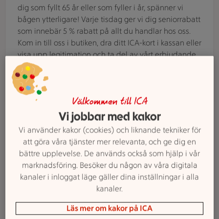
dig som fyllt 65 år eller som fyller i år, spänner vi
bågen ytterligare! Varje tisdag ger vi dig seniorrabatt
som innebär 5 % rabatt på allt du handlar hos oss.
Kom in till oss i butiken, dra ditt ICA-kort i kassan eller
visa upp legitimation och ta del av vårt erbjudande.
Seniorrabatt
Välkommen till ICA
ICA-kasse med texten "Handla online" fylld med matvaror o
Vi jobbar med kakor
Våra tjänster
Vi använder kakor (cookies) och liknande tekniker för
Handla Online
att göra våra tjänster mer relevanta, och ge dig en
Handla när det passar dig – enkelt och bekvämt
bättre upplevelse. De används också som hjälp i vår
online.
marknadsföring. Besöker du någon av våra digitala
kanaler i inloggat läge gäller dina inställningar i alla
Gå till e-handel
kanaler.
Läs mer om kakor på ICA
Charkbricka