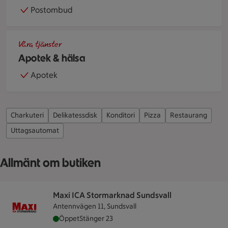
Postombud
Händer håller i ett rött glashjärta
Våra tjänster
Apotek & hälsa
Apotek
Charkuteri
Delikatessdisk
Konditori
Pizza
Restaurang
Uttagsautomat
Allmänt om butiken
Maxi ICA Stormarknad Sundsvall
Antennvägen 11, Sundsvall
Maxi ICA Stormarknad Sundsvall är öppen nu, st
Öppet
Stänger 23