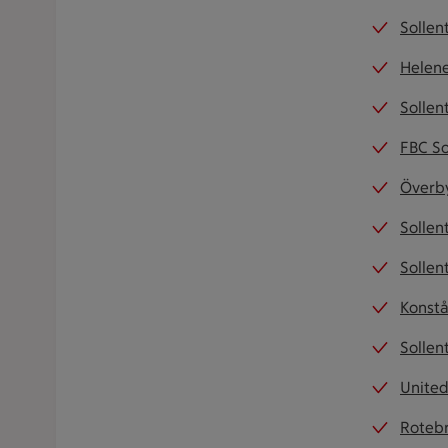
Sollen
Helene
Sollen
FBC So
Överby
Sollen
Sollen
Konstå
Sollen
Unite
Rotebr