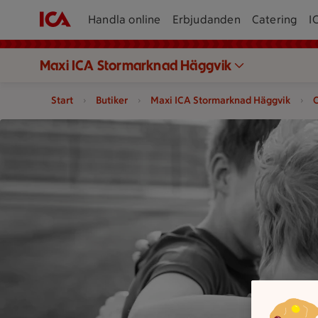
Handla online
Erbjudanden
Catering
I
Maxi ICA Stormarknad Häggvik
Start
Butiker
Maxi ICA Stormarknad Häggvik
bilder visar ett gäng barn som peppar varandra vid idrott