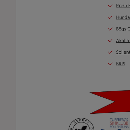
Röda K
Hunda
Bögs 
Akalla
Solle
BRIS