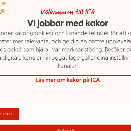
Välkommen till ICA
Vi jobbar med kakor
nder kakor (cookies) och liknande tekniker för att 
nster mer relevanta, och ge dig en bättre upplevels
ds också som hjälp i vår marknadsföring. Besöker 
 digitala kanaler i inloggat läge gäller dina inställnin
Sponsring
kanaler.
 sponsrar idrotte
Läs mer om kakor på ICA
Sollentuna
n kakor
 ICA Maxi Häggvik började hösten 2011 att 
och ungdomsverksamhet i Sollentuna kom
Avvisa alla