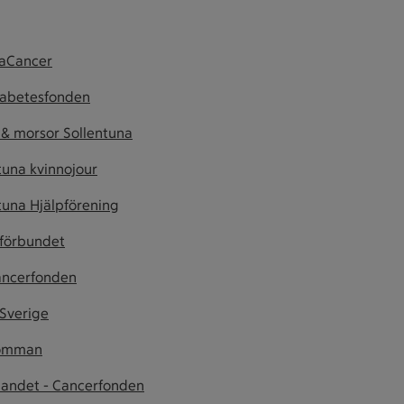
jaCancer
iabetesfonden
 & morsor Sollentuna
tuna kvinnojour
tuna Hjälpförening
förbundet
ancerfonden
Sverige
omman
andet - Cancerfonden