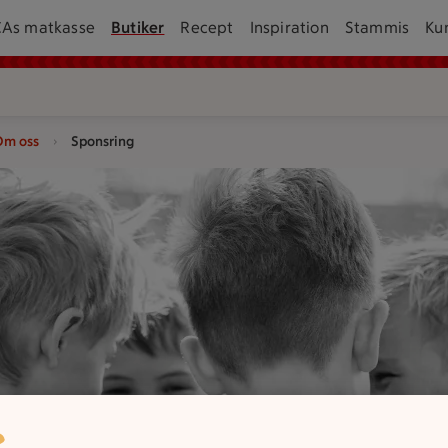
CAs matkasse
Butiker
Recept
Inspiration
Stammis
Ku
Om oss
Sponsring