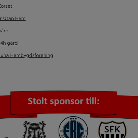
orset
r Utan Hem
Gård
 4h gård
ntuna Hembygdsförening