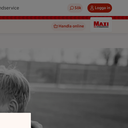
ndservice
Sök
Logga in
Handla online