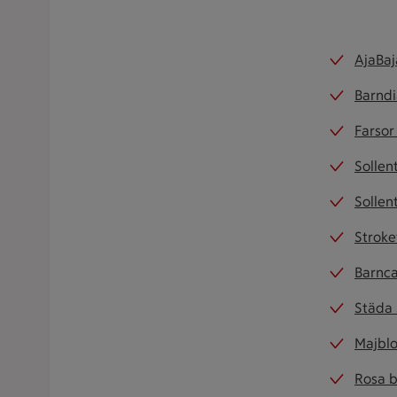
AjaBa
Barnd
Farsor
Sollen
Sollen
Stroke
Barnc
Städa 
Majbl
Rosa b