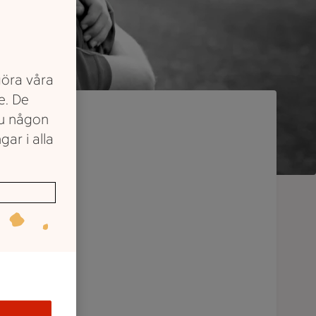
göra våra
e. De
du någon
gar i alla
n i
hjälpa
mun. Nu