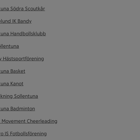
tuna Södra Scoutkår
lund IK Bandy
tuna Handbollsklubb
llentuna
 Hästsportförening
tuna Basket
tuna Kanot
kning Sollentuna
tuna Badminton
d Movement Cheerleading
o IS Fotbollsförening