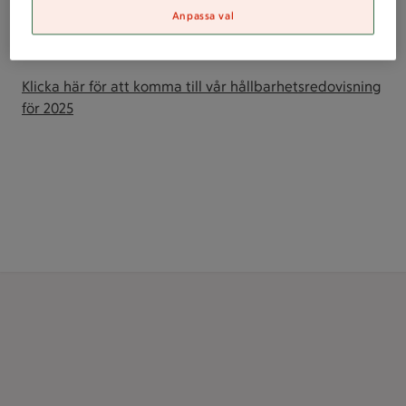
Genom att dela våra framgångar och lärdomar med
Anpassa val
andra inspirerar vi till förändring i vår omgivning.
Förbättring är vår ständiga drivkraft.
Klicka här för att komma till vår hållbarhetsredovisning
för 2025