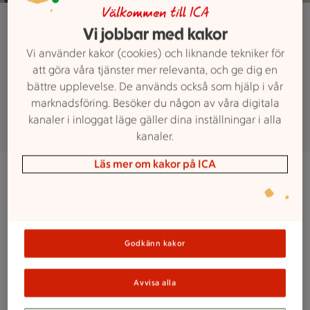
Maxi ICA Stormarknad Östersund
Välkommen till ICA
Vi jobbar med kakor
Hållbarhet
Vi använder kakor (cookies) och liknande tekniker för
att göra våra tjänster mer relevanta, och ge dig en
Tillsammans för framtiden
bättre upplevelse. De används också som hjälp i vår
marknadsföring. Besöker du någon av våra digitala
kanaler i inloggat läge gäller dina inställningar i alla
kanaler.
Läs mer om kakor på ICA
Vi strävar kontinuerligt efter förbättring och
lärande inom vårt hållbarhetsarbete för att inspirera
andra och bidra till samhället. Med en tydlig vision och
engagemang från våra medarbetare strävar vi efter
Godkänn kakor
att identifiera och genomföra ständiga förbättringar
som skapar en kultur där alla bidrar till att göra
positiva förändringar.
Avvisa alla