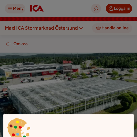
Meny
Logga in
Maxi ICA Stormarknad Östersund
Handla online
Om oss
Ett stort växthus och en byggnad med parkering står omgivna