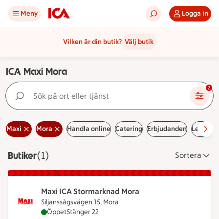
Meny
Logga in
Vilken är din butik?
Välj butik
ICA Maxi Mora
Sök på ort eller tjänst
2
Maxi
Mora
Handla online
Catering
Erbjudanden
Lediga j
Butiker
Visar 1 stycken
(1)
Sortera
Maxi ICA Stormarknad Mora
Siljanssågsvägen 15, Mora
Maxi ICA Stormarknad Mora är öppen nu, stänger 
Öppet
Stänger 22