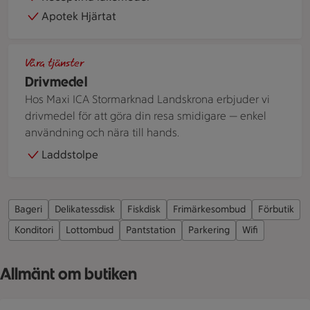
Apotek Hjärtat
Kvinna bredvid motorcykel framför bensinmack
Våra tjänster
Drivmedel
Hos Maxi ICA Stormarknad Landskrona erbjuder vi
drivmedel för att göra din resa smidigare — enkel
användning och nära till hands.
Laddstolpe
Bageri
Delikatessdisk
Fiskdisk
Frimärkesombud
Förbutik
Konditori
Lottombud
Pantstation
Parkering
Wifi
Allmänt om butiken