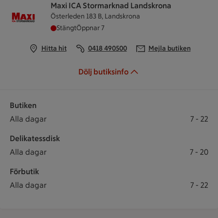
Maxi ICA Stormarknad Landskrona
Österleden 183 B, Landskrona
Maxi ICA Stormarknad Landskrona har stängt, ö
Stängt
Öppnar 7
Hitta hit
0418 490500
Mejla butiken
Dölj butiksinfo
Butiken
Öppettider
Butiken öppet: Alla dagar 7 till 22
Alla dagar
7
-
22
Delikatessdisk
Delikatessdisk öppet: Alla dagar 7 till 20
Alla dagar
7
-
20
Förbutik
Förbutik öppet: Alla dagar 7 till 22
Alla dagar
7
-
22