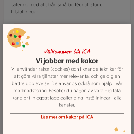
catering med allt från små bufféer till större
tillställningar.
Beställ catering
Blombukett sedd uppifrån
Välkommen till ICA
Våra tjänster
Vi jobbar med kakor
Blommor
Hos Maxi ICA Stormarknad Landskrona erbjuder vi
Vi använder kakor (cookies) och liknande tekniker för
snittblommor, färdiga buketter och krukväxter.
att göra våra tjänster mer relevanta, och ge dig en
bättre upplevelse. De används också som hjälp i vår
marknadsföring. Besöker du någon av våra digitala
Person skannar en vara i butik med sin mobiltelefon.
Våra tjänster
kanaler i inloggat läge gäller dina inställningar i alla
Självscanning
kanaler.
Med självscanning i Maxi ICA Stormarknad
Läs mer om kakor på ICA
Landskrona skannar du varorna i egen takt och
betalar i appen eller vid betalstationen. Smidigt,
tidsbesparande och personal finns nära till hands