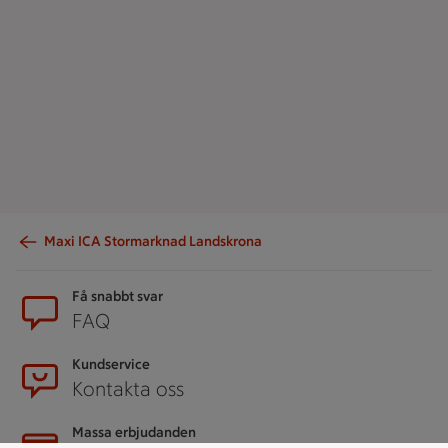
Maxi ICA Stormarknad Landskrona
Sidfot
Få snabbt svar
FAQ
Kundservice
Kontakta oss
Massa erbjudanden