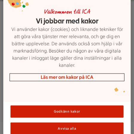
Visselblås incident
Välkommen till ICA
Du har rätt att
Vi jobbar med kakor
Vi använder kakor (cookies) och liknande tekniker för
larma
att göra våra tjänster mer relevanta, och ge dig en
bättre upplevelse. De används också som hjälp i vår
marknadsföring. Besöker du någon av våra digitala
Lagen ger dig rätt att larma om
kanaler i inloggat läge gäller dina inställningar i alla
missförhållanden utan att riskera
kanaler.
att råka illa ut. Du kan larma här på
webben helt anonymt. Gå in på vår
Läs mer om kakor på ICA
sida för visselblåsning för att larma
eller följa ditt ärende.
Godkänn kakor
Avvisa alla