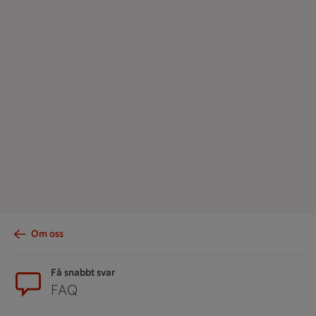
Om oss
Sidfot
Få snabbt svar
FAQ