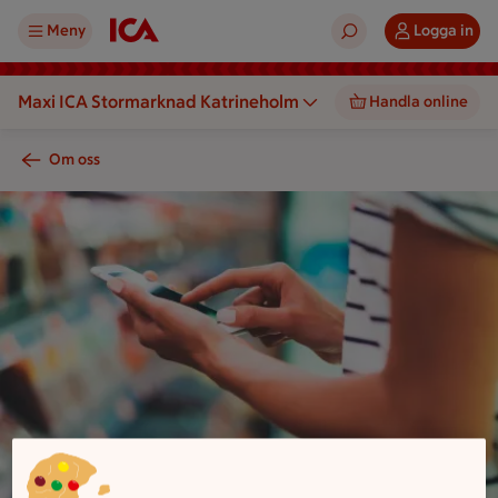
Meny
Logga in
Maxi ICA Stormarknad Katrineholm
Handla online
Om oss
En person använder en mobiltelefon framför en vägg med ant