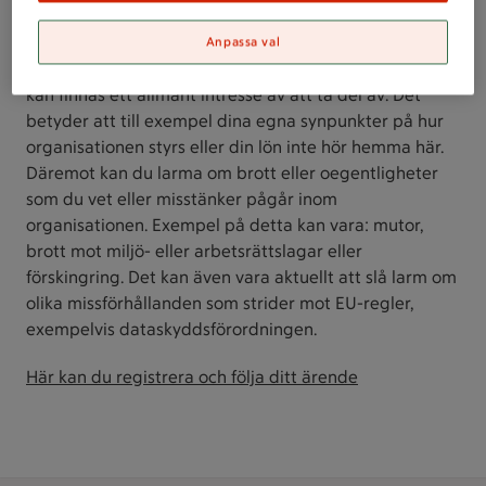
Vad kan jag slå larm om?
Anpassa val
Du har rätt att slå larm om missförhållanden som det
kan finnas ett allmänt intresse av att ta del av. Det
betyder att till exempel dina egna synpunkter på hur
organisationen styrs eller din lön inte hör hemma här.
Däremot kan du larma om brott eller oegentligheter
som du vet eller misstänker pågår inom
organisationen. Exempel på detta kan vara: mutor,
brott mot miljö- eller arbetsrättslagar eller
förskingring. Det kan även vara aktuellt att slå larm om
olika missförhållanden som strider mot EU-regler,
exempelvis dataskyddsförordningen.
Här kan du registrera och följa ditt ärende