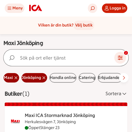
Meny
Logga in
Vilken är din butik?
Välj butik
Maxi Jönköping
Sök på ort eller tjänst
2
Maxi
Jönköping
Handla online
Catering
Erbjudanden
Led
Butiker
Visar 1 stycken
(1)
Sortera
Maxi ICA Stormarknad Jönköping
Herkulesvägen 7, Jönköping
Maxi ICA Stormarknad Jönköping är öppen nu, stä
Öppet
Stänger 23