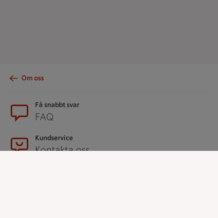
Om oss
Sidfot
Få snabbt svar
FAQ
Kundservice
Kontakta oss
Massa erbjudanden
Bli stammis på ICA
ICAs inspirationsmejl
Prenumerera