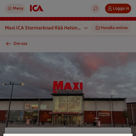
Meny
Logga in
Maxi ICA Stormarknad Råå Helsing
Handla online
borg
Om oss
En Maxi-butik med stor skylt syns framför en molnig himmel.