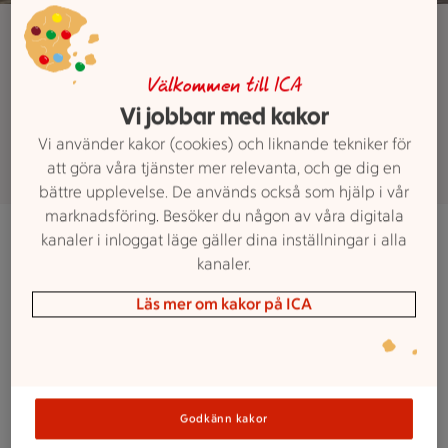
Kontakta oss
Här hittar du kontaktuppgifter för
Välkommen till ICA
att nå oss i butiken
Vi jobbar med kakor
Vi använder kakor (cookies) och liknande tekniker för
att göra våra tjänster mer relevanta, och ge dig en
bättre upplevelse. De används också som hjälp i vår
marknadsföring. Besöker du någon av våra digitala
kanaler i inloggat läge gäller dina inställningar i alla
Adress:
Landskronavägen 33, 252 32 Helsingborg
kanaler.
Telefonnummer växel:
042-450 57 00
Läs mer om kakor på ICA
Förbutik:
042-450 58 65
E-post:
Kundkontakt.raa@maxi.ica.se
Special:
042-450 57 90
Godkänn kakor
Butikschef special:
042-450 57 80 /