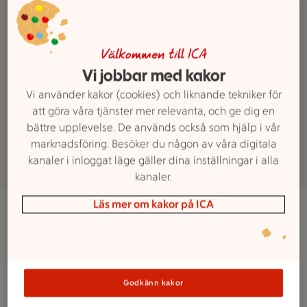
framtidens Stormarknad i
Hässleholm tar form. Nu söker vi en
Kassachef (Försäljningschef Kassa)
Välkommen till ICA
som vill vara med och bygga
Vi jobbar med kakor
framtidens betalzon – både form,
Vi använder kakor (cookies) och liknande tekniker för
funktion och arbetssätt.
att göra våra tjänster mer relevanta, och ge dig en
bättre upplevelse. De används också som hjälp i vår
Ansök nu
marknadsföring. Besöker du någon av våra digitala
kanaler i inloggat läge gäller dina inställningar i alla
kanaler.
Läs mer om kakor på ICA
Som Kassachef ansvarar du för kundmötet
i betalzonen och leder medarbetare mot
gemensamma mål.
Rollen är både operativ och strategisk och du är en del
Godkänn kakor
av butikens ledningsgrupp.