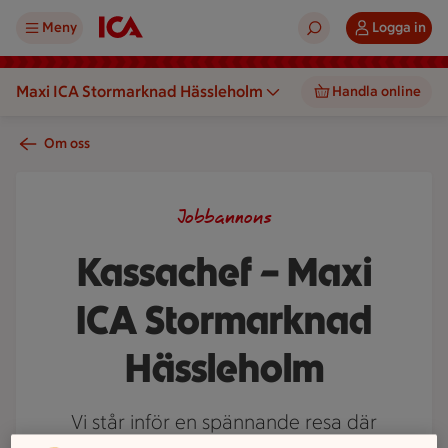
Meny
Logga in
Maxi ICA Stormarknad Hässleholm
Handla online
Om oss
Jobbannons
Kassachef – Maxi
ICA Stormarknad
Hässleholm
Vi står inför en spännande resa där