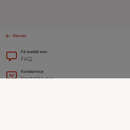
Om oss
Sidfot
Få snabbt svar
FAQ
Kundservice
Kontakta oss
Massa erbjudanden
Bli stammis på ICA
ICAs inspirationsmejl
Prenumerera