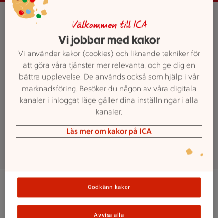
Handla i vår
Välkommen till ICA
onlinebutik!
Vi jobbar med kakor
Vi använder kakor (cookies) och liknande tekniker för
Passa på att storhandla online och
att göra våra tjänster mer relevanta, och ge dig en
få tid över till annat. Klicka hem
bättre upplevelse. De används också som hjälp i vår
marknadsföring. Besöker du någon av våra digitala
hela veckans mat och låt oss göra
kanaler i inloggat läge gäller dina inställningar i alla
jobbet.
kanaler.
Börja handla
Läs mer om kakor på ICA
Godkänn kakor
När du handlar hos oss online har du flera
leveransalternativ att välja mellan. Du kan hämta dina
kassar i butiken för 49 kr, där vår trevliga personal
Avvisa alla