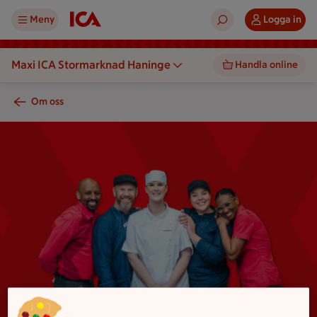
Meny
Logga in
Maxi ICA Stormarknad Haninge
Handla online
Om oss
En grupp personer står tillsammans mot en bakgrund.