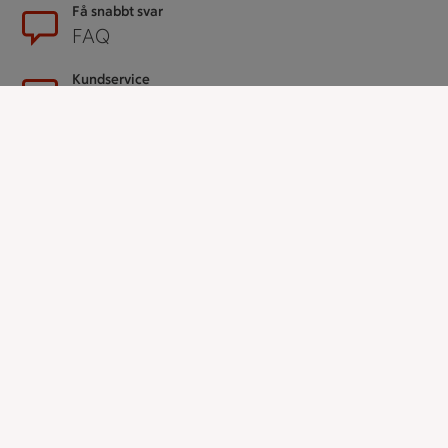
Få snabbt svar
FAQ
Kundservice
Kontakta oss
Massa erbjudanden
Bli stammis på ICA
ICAs inspirationsmejl
Prenumerera
Handla
Handla online
ICAs matkasse
Catering
Apotek Hjärtat