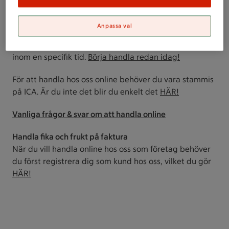
hjälper dig att lasta in matvarorna i bilen. Om du
föredrar att få varorna hemlevererade, finns det två
Anpassa val
alternativ: hemleverans för 99 kr med en flexibel
tidslucka på fyra timmar, eller hemleverans för 129 kr
inom en specifik tid.
Börja handla redan idag!
För att handla hos oss online behöver du vara stammis
på ICA. Är du inte det blir du enkelt det
HÄR!
Vanliga frågor & svar
om att handla online
Handla fika och frukt på faktura
När du vill handla online hos oss som företag behöver
du först registrera dig som kund hos oss, vilket du gör
HÄR!