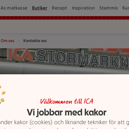
CAs matkasse
Butiker
Recept
Inspiration
Stammis
Ku
Om oss
Kontakta oss
och ut genom glasdörrar.
Välkommen till ICA
Vi jobbar med kakor
nder kakor (cookies) och liknande tekniker för att 