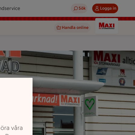
ndservice
Sök
Logga in
Handla online
göra våra