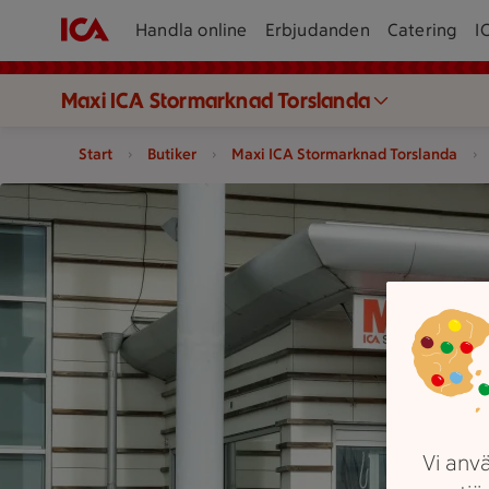
Handla online
Erbjudanden
Catering
I
Maxi ICA Stormarknad Torslanda
Start
Butiker
Maxi ICA Stormarknad Torslanda
En ingång till ett Maxi stormarknad med personer som går in 
Vi anvä