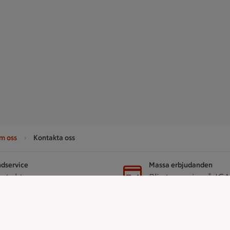
m oss
Kontakta oss
dservice
Massa erbjudanden
ntakta oss
Bli stammis på IC
er
ICA
ICAs egna varor