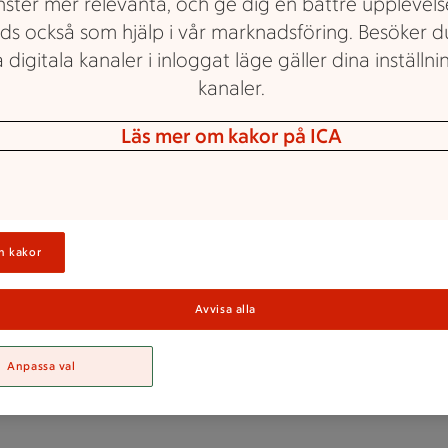
nster mer relevanta, och ge dig en bättre upplevels
ds också som hjälp i vår marknadsföring. Besöker 
 digitala kanaler i inloggat läge gäller dina inställnin
kanaler.
Läs mer om kakor på ICA
Kontakta oss
n kakor
du komma i kontakt med oss når du oss enke
Avvisa alla
 eller Sociala medier. Det går också bra att r
 ser du vår adress och även alla kontaktväga
Anpassa val
oss