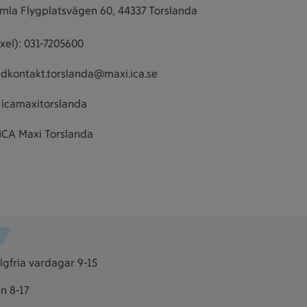
mla Flygplatsvägen 60, 44337 Torslanda
xel): 031-7205600
ndkontakt.torslanda@maxi.ica.se
 icamaxitorslanda
ICA Maxi Torslanda
gfria vardagar 9-15
n 8-17