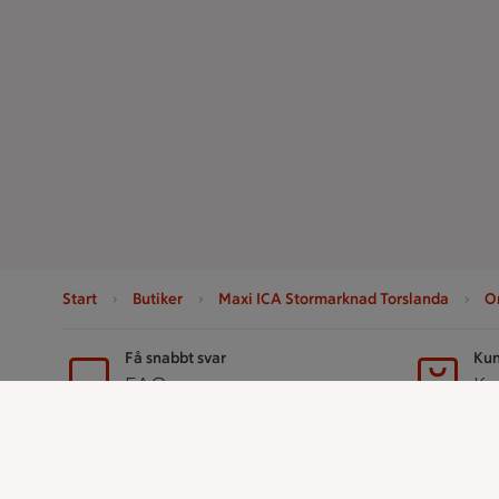
Start
Butiker
Maxi ICA Stormarknad Torslanda
O
Sidfot
Få snabbt svar
Kun
FAQ
Ko
Handla
ICAs tjänst
Handla online
ICA-appen