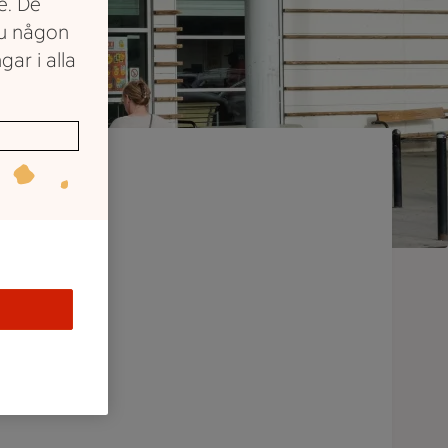
e. De
du någon
gar i alla
lt via
inga.
r till