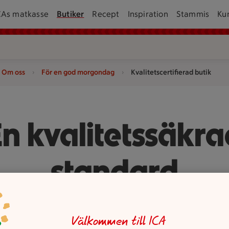
CAs matkasse
Butiker
Recept
Inspiration
Stammis
Ku
Om oss
För en god morgondag
Kvalitetscertifierad butik
n kvalitetssäkra
standard
Välkommen till ICA
ndard för livsmedelshantering i butik är framtagen av