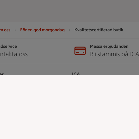
m oss
För en god morgondag
Kvalitetscertifierad butik
dservice
Massa erbjudanden
ntakta oss
Bli stammis på IC
er
ICA
ICAs egna varor
ICA Gruppen
ICA Nära
h tjänster
ICA Supermarket
ICA Kvantum
å ICA
ICA Maxi
Utvalda leverantörer