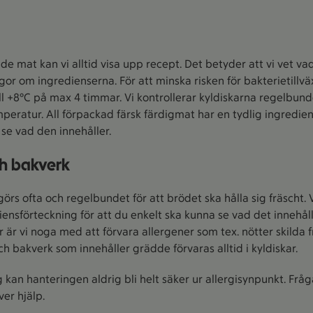
de mat kan vi alltid visa upp recept. Det betyder att vi vet va
gor om ingredienserna. För att minska risken för bakterietillvä
ill +8°C på max 4 timmar. Vi kontrollerar kyldiskarna regelbunde
emperatur. All förpackad färsk färdigmat har en tydlig ingredien
se vad den innehåller.
ch bakverk
örs ofta och regelbundet för att brödet ska hålla sig fräscht.
iensförteckning för att du enkelt ska kunna se vad det innehålle
 är vi noga med att förvara allergener som tex. nötter skilda 
ch bakverk som innehåller grädde förvaras alltid i kyldiskar.
g kan hanteringen aldrig bli helt säker ur allergisynpunkt. Frå
er hjälp.