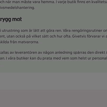
och när man måste vara hemma. I varje butik finns en kvalitet
livsmedelshantering.
 trygg mat
i utrustning som är lätt att göra ren. Våra rengöringsrutiner o
t, utan också på vilket sätt och hur ofta. Givetvis förvarar vi a
kilda från matvarorna.
allas av leverantören av någon anledning spärras den direkt 
lan. I våra butiker kan du prata med vem som helst ur personale
.