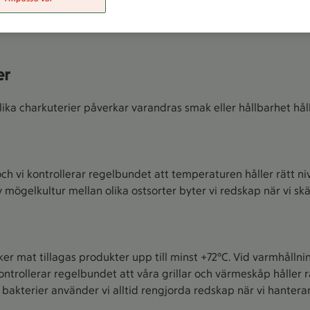
 köttet rätt temperatur när det levereras till butiken returnerar
t kontrollerar och dokumenterar vi regelbundet att våra lage
er
olika charkuterier påverkar varandras smak eller hållbarhet håll
ch vi kontrollerar regelbundet att temperaturen håller rätt nivå
 mögelkultur mellan olika ostsorter byter vi redskap när vi skä
ker mat tillagas produkter upp till minst +72°C. Vid varmhålln
ontrollerar regelbundet att våra grillar och värmeskåp håller r
r bakterier använder vi alltid rengjorda redskap när vi hanter