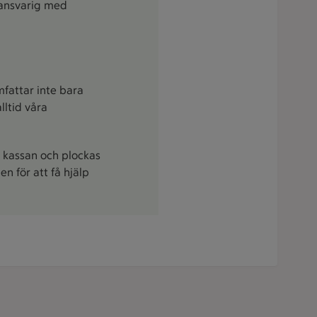
sansvarig med
mfattar inte bara
lltid våra
i kassan och plockas
n för att få hjälp