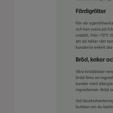
Färdigrätter
För vår egentillverka
och kan svara på frå
snabbt, från +72°C t
att de håller rätt t
kunderna enkelt ska 
Bröd, kakor o
Våra bröddiskar reng
bröd finns en ingred
kunder med allergier
ingredienser. Bröd o
Vid lösviktshanterin
butiken om du behöv