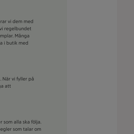
terar vi dem med
 vi regelbundet
xemplar. Många
na i butik med
 När vi fyller på
ga att
 som alla ska följa.
 regler som talar om