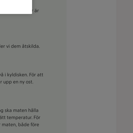
 vi varorna. På
r och kyldiskar är
er vi dem åtskilda.
 i kyldisken. För att
r upp en ny ost.
ing ska maten hålla
ätt temperatur. För
ar maten, både före