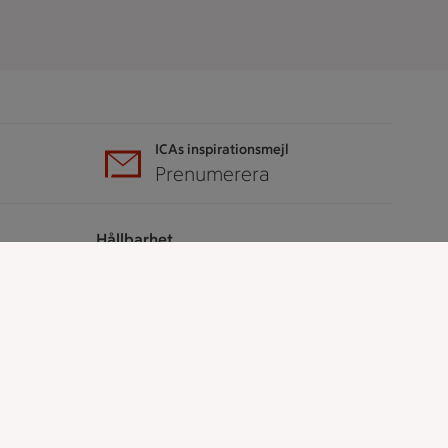
ICAs inspirationsmejl
A
Prenumerera
Hållbarhet
ICA Stiftelsen
En god morgondag
Kundservice
Reklamera
Återkallelser
Spärra eller beställ nytt ICA-kort