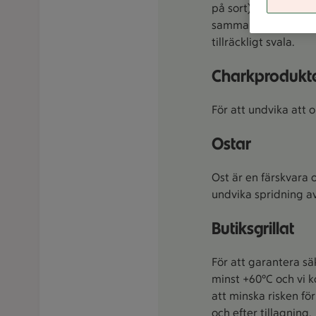
på sort). Håller inte
samma noggranna sät
tillräckligt svala.
Charkprodukt
För att undvika att 
Ostar
Ost är en färskvara o
undvika spridning av
Butiksgrillat
För att garantera sä
minst +60°C och vi k
att minska risken fö
och efter tillagning.