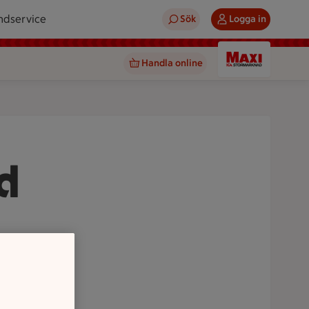
ndservice
Sök
Logga in
Handla online
d