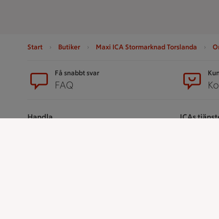
Start
Butiker
Maxi ICA Stormarknad Torslanda
O
Sidfot
Få snabbt svar
Kun
FAQ
Ko
Handla
ICAs tjänst
Handla online
ICA-appen
ICAs matkasse
ICA Scanna
Catering
ICA ToGo
Apotek Hjärtat
Fler appar oc
Handla som företag
Stammis p
Gaston
Bli stammis