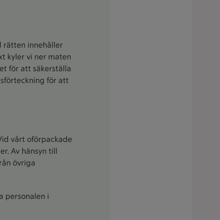
d rätten innehåller
xt kyler vi ner maten
t för att säkerställa
sförteckning för att
 Vid vårt oförpackade
r. Av hänsyn till
från övriga
ga personalen i