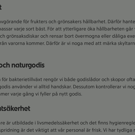
t
avgörande för frukters och grönsakers hållbarhet. Därför han
passar varje sort bäst. För att ytterligare öka hållbarheten går
och grönsaksdiskar och rensar bort övermogna eller dåliga e
ifrån varorna kommer. Därför är vi noga med att märka skyltar
 och naturgodis
 för bakterietillväxt rengör vi både godislådor och skopor ofta.
dis använder vi alltid handskar. Dessutom kontrollerar vi no
er varje gång vi fyller på nytt godis.
atsäkerhet
e är utbildade i livsmedelssäkerhet och det finns hygienregler
pridning är det viktigt att vår personal är frisk. Vi har tydliga