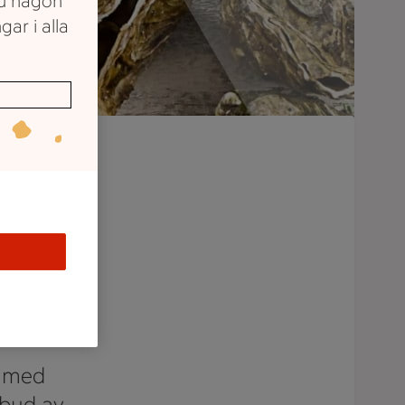
du någon
gar i alla
ch
a med
utbud av