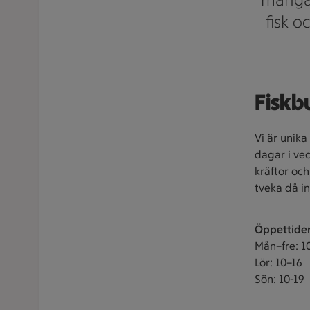
fisk o
Fiskb
Vi är unika
dagar i veck
kräftor och
tveka då in
Öppettide
Mån–fre: 1
Lör: 10–16
Sön: 10-19