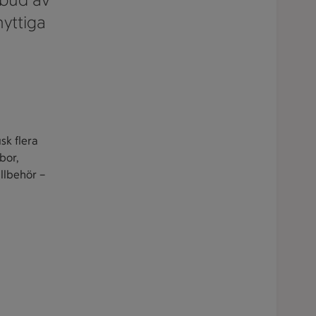
nyttiga
isk flera
bbor,
llbehör –