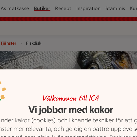
CAs matkasse
Butiker
Recept
Inspiration
Stammis
Ku
Tjänster
Fiskdisk
Välkommen till ICA
Vi jobbar med kakor
nder kakor (cookies) och liknande tekniker för att 
nster mer relevanta, och ge dig en bättre upplevels