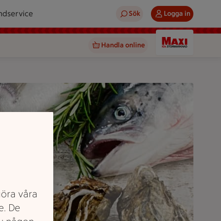
ndservice
Sök
Logga in
Handla online
göra våra
e. De