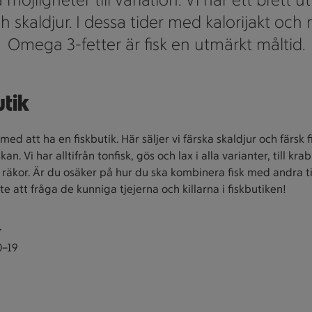
ch skaldjur. I dessa tider med kalorijakt och 
Omega 3-fetter är fisk en utmärkt måltid.
utik
 med att ha en fiskbutik. Här säljer vi färska skaldjur och färsk f
an. Vi har alltifrån tonfisk, gös och lax i alla varianter, till kra
 räkor. Är du osäker på hur du ska kombinera fisk med andra ti
te att fråga de kunniga tjejerna och killarna i fiskbutiken!
r
0–19