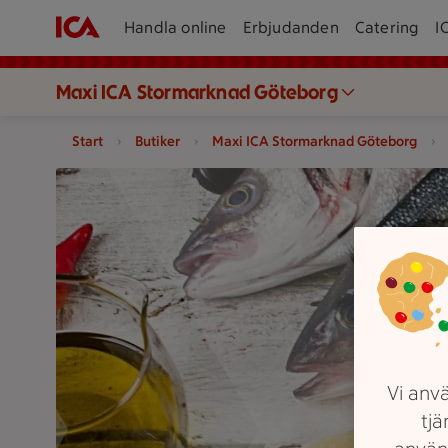
Handla online
Erbjudanden
Catering
I
Maxi ICA Stormarknad Göteborg
Start
Butiker
Maxi ICA Stormarknad Göteborg
Illustration av Alltid färsk fisk och skaldjur
Vi anvä
tjä