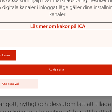
ds också som hjälp i vår marknadsföring. Besöker 
 digitala kanaler i inloggat läge gäller dina inställnin
kanaler.
Läs mer om kakor på ICA
Maxi ICA Stormarknad Göteborg
n kakor
lltid färsk fisk o
Avvisa alla
skaldjur
Anpassa val
 är gott, nyttigt och dessutom lätt att tillag
öjligheter till variation. Vi har ett brett 