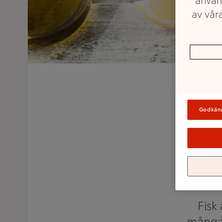
använ
av våra
Godkän
A
Fisk
många m