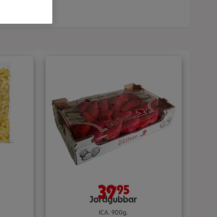
39
95
/st
Jordgubbar
ICA. 900g.