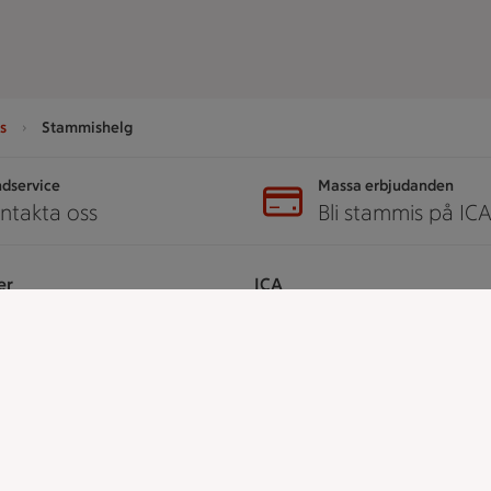
s
Stammishelg
dservice
Massa erbjudanden
ntakta oss
Bli stammis på IC
er
ICA
ICAs egna varor
ICA Gruppen
ICA Nära
h tjänster
ICA Supermarket
ICA Kvantum
å ICA
ICA Maxi