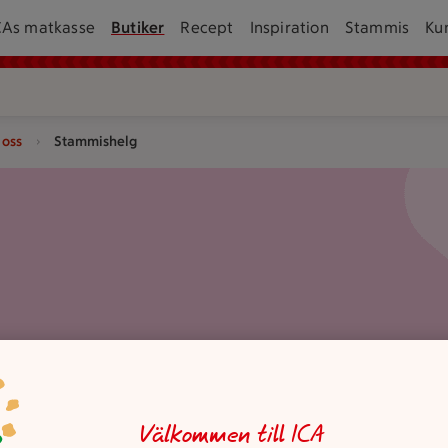
CAs matkasse
Butiker
Recept
Inspiration
Stammis
Ku
oss
Stammishelg
Välkommen till ICA