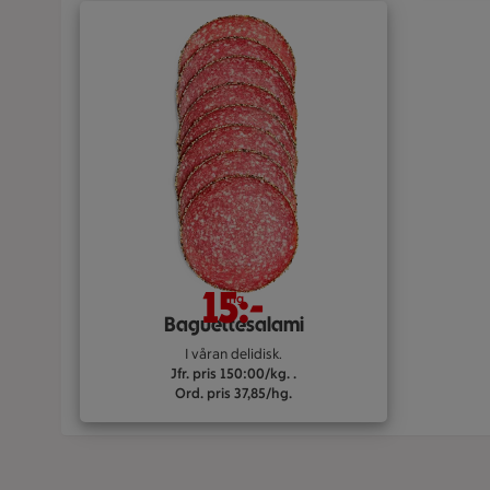
15:-
/hg
Baguettesalami
I våran delidisk.
Jfr. pris 150:00/kg. .
Ord. pris 37,85/hg.