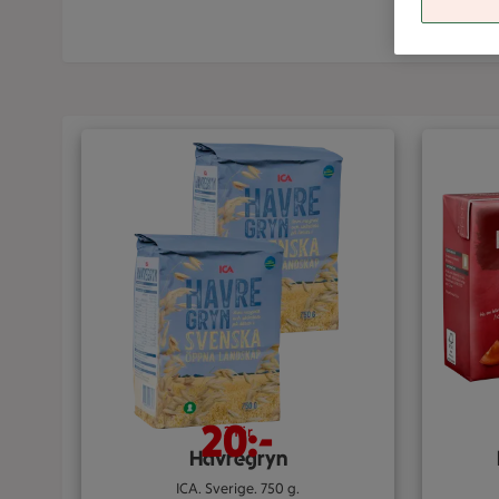
20:-
2 för
Havregryn
ICA. Sverige. 750 g.