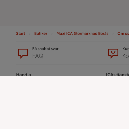
Start
Butiker
Maxi ICA Stormarknad Borås
Om os
Sidfot
Få snabbt svar
Kun
FAQ
Ko
Handla
ICAs tjänst
Handla online
ICA-appen
ICAs matkasse
ICA Scanna
Catering
ICA ToGo
Apotek Hjärtat
Fler appar oc
Handla som företag
Stammis p
Gaston