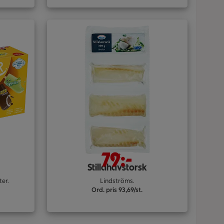
79:-
/st
Stillahavstorsk
ter.
Lindströms.
Ord. pris 93,69/st.