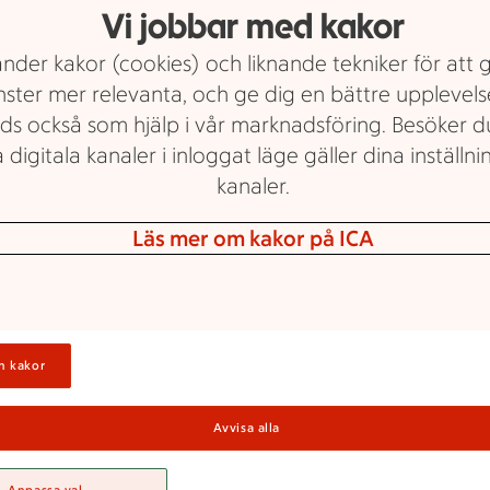
Vi jobbar med kakor
nder kakor (cookies) och liknande tekniker för att 
nster mer relevanta, och ge dig en bättre upplevels
ds också som hjälp i vår marknadsföring. Besöker 
 digitala kanaler i inloggat läge gäller dina inställnin
kanaler.
Maxi ICA Stormarknad Borås
Läs mer om kakor på ICA
Stammishelg!
n kakor
er 29/4-3/5 fyller vi butiken med riktigt st
nden för dig som är stammis hos oss. Pass
Avvisa alla
ndla favoriterna till under vår STAMMISHE