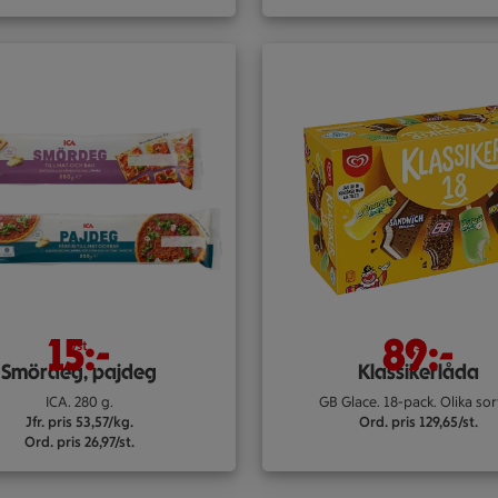
15:-
89:-
/st
/st
Smördeg, pajdeg
Klassikerlåda
ICA. 280 g.
GB Glace. 18-pack. Olika sor
Jfr. pris 53,57/kg.
Ord. pris 129,65/st.
Ord. pris 26,97/st.