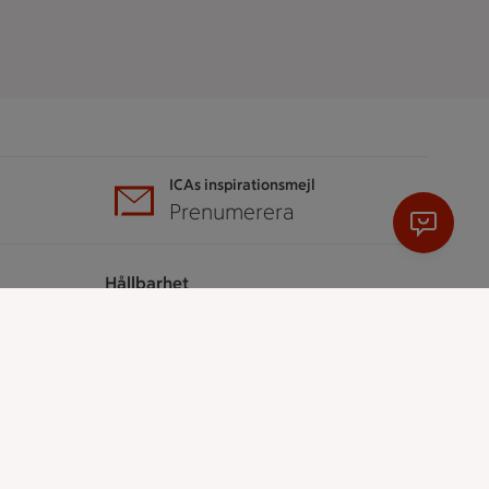
ICAs inspirationsmejl
A
Prenumerera
Hållbarhet
ICA Stiftelsen
En god morgondag
Kundservice
Reklamera
Återkallelser