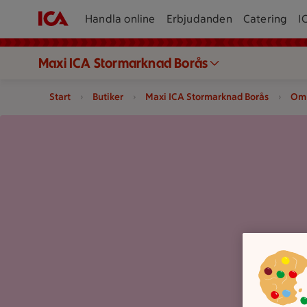
Handla online
Erbjudanden
Catering
I
Maxi ICA Stormarknad Borås
Start
Butiker
Maxi ICA Stormarknad Borås
Om 
Stor rundad abstrakt form som täcker större delen av bilden.