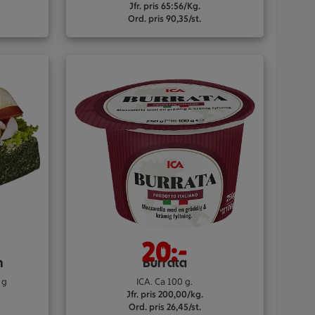
Jfr. pris 65:56/Kg.
Ord. pris 90,35/st.
20:-
/kg
n
Burrata
 g
ICA. Ca 100 g.
Jfr. pris 200,00/kg.
Ord. pris 26,45/st.