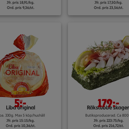
Jfr. pris 18,91/kg.
Jfr. pris 17,50/kg.
Ord. pris 9,36/st.
Ord. pris 23,56/st.
5:-
179:-
/st
/st
Liba original
Räkstubbe skage
ba. 330g. Max 5 köp/hushåll
Butiksproducerad. Ca 800
Jfr. pris 15:15/kg.
Jfr. pris 223:75/kg.
Ord. pris 10,36/st.
Ord. pris 216,72/st.