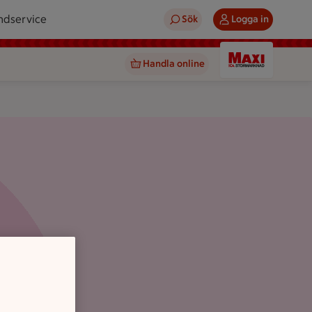
ndservice
Sök
Logga in
Handla online