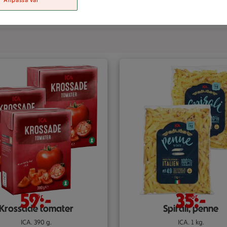
Anpassa val
59:-
35:-
8 för
2 för
Krossade tomater
Spirali, penne
ICA. 390 g.
ICA. 1 kg.