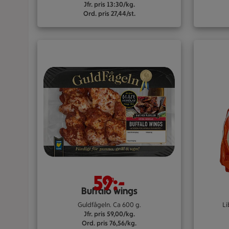
Jfr. pris 13:30/kg.
Ord. pris 27,44/st.
59:-
/kg
Buffalo wings
Guldfågeln. Ca 600 g.
Li
Jfr. pris 59,00/kg.
Ord. pris 76,56/kg.