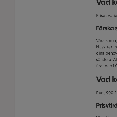
Vad k
Priset vari
Färska s
Våra smörgå
klassiker m
dina behov
sällskap. A
firanden i 
Vad k
Runt 900–1
Prisvärd