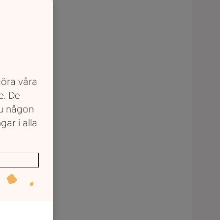
gör
göra våra
e. De
du någon
gar i alla
 gott? Då
planerar
för dig