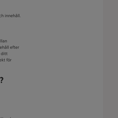
h innehåll.
llan
ehåll efter
ditt
ekt för
?