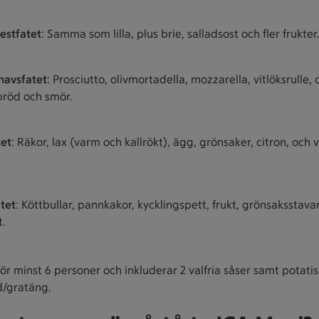
festfatet
: Samma som lilla, plus brie, salladsost och fler frukter.
havsfatet
: Prosciutto, olivmortadella, mozzarella, vitlöksrulle, c
 bröd och smör.
tet
: Räkor, lax (varm och kallrökt), ägg, grönsaker, citron, och 
tet
: Köttbullar, pannkakor, kycklingspett, frukt, grönsaksstava
t.
 för minst 6 personer och inkluderar 2 valfria såser samt potatis-
d/gratäng.