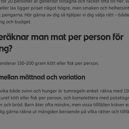
 för 20 personer är generöst tilltagna och räcker ofta till fler. V
eller lax ligger priset något högre, men smaken och helhetsin
t pengarna. Hör gärna av dig så hjälper vi dig välja rätt – både
ng och budget.
eräknar man mat per person för
ing?
nderar 150–200 gram kött eller fisk per person.
mellan mättnad och variation
dvika både svinn och hunger är tumregeln enkel: räkna med 1
kuret kött eller fisk per person, och komplettera med potatisg
er och bröd. Barn äter ofta mindre, men vissa tillfällen kräver ex
dig gärna räkna ut mängden beroende på vilka rätter och tillfä