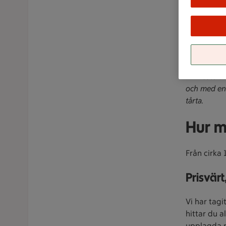
Telefonkon
📞
Caterin
📞
Bageri:
🕕
Telefont
📍
Visste du
och med en 
tårta.
Hur m
Från cirka 
Prisvärt
Vi har tagi
hittar du a
upplagda på