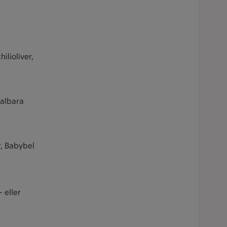
hilioliver,
valbara
r, Babybel
 eller