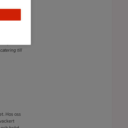
abbt, enkelt
atering till
et. Hos oss
 vackert
r och bröd