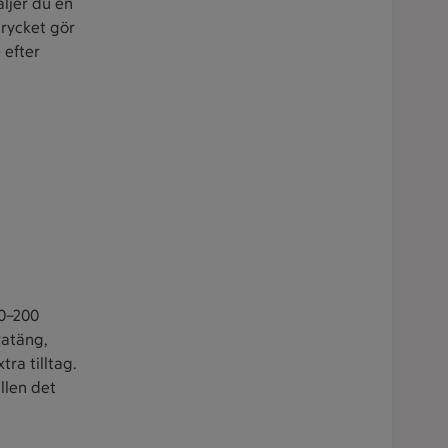
äljer du en
trycket gör
 efter
50–200
ratäng,
tra tilltag.
llen det