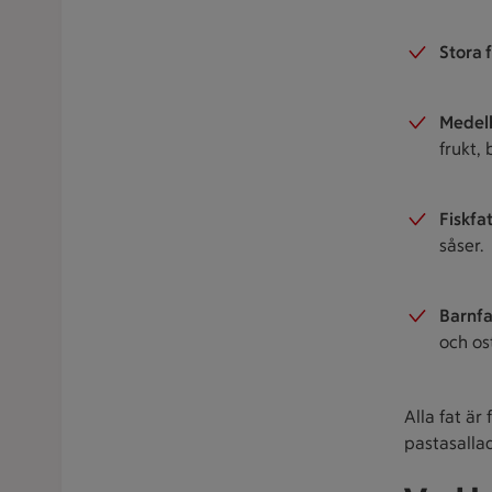
Stora 
Medel
frukt,
Fiskfa
såser.
Barnfa
och os
Alla fat är
pastasalla