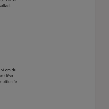
sallad.
r vi om du
att lösa
mbition är