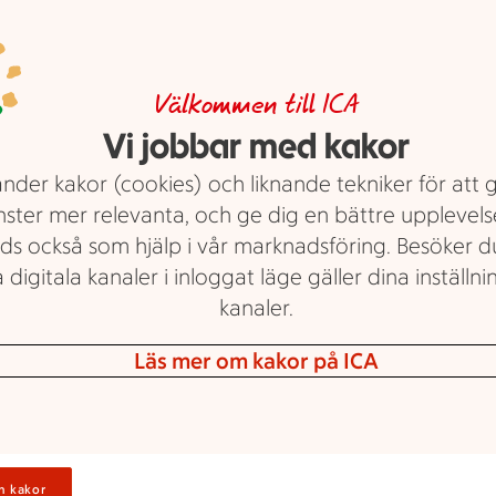
minnesvärd
Välkommen till ICA
ring Ödåkra – när maten 
Vi jobbar med kakor
nder kakor (cookies) och liknande tekniker för att 
en minnesvärd
nster mer relevanta, och ge dig en bättre upplevels
ds också som hjälp i vår marknadsföring. Besöker 
ntakta oss direkt
 digitala kanaler i inloggat läge gäller dina inställnin
kanaler.
ippa stressen med matlagning men ändå bjuda på något riktigt
ring från ICA Maxi Hyllinge det perfekta valet. Oavsett om du 
Läs mer om kakor på ICA
las, studentfirande eller en företagsfest i Ödåkra – vi finns här 
 mat, hjärtlig service och smidiga lösningar.
ine:
catering/maxi-ica-stormarknad-hyllinge-1003937
n kakor