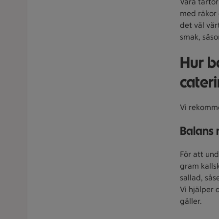
Våra tårtor
med räkor 
det väl vär
smak, säso
Hur b
cater
Vi rekomme
Balans 
För att un
gram kalls
sallad, sås
Vi hjälper 
gäller.