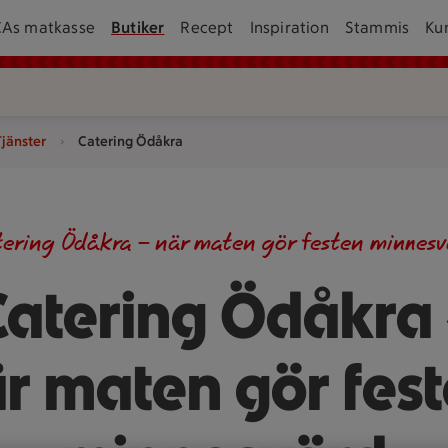
CAs matkasse
Butiker
Recept
Inspiration
Stammis
Ku
Tjänster
Catering Ödåkra
tering Ödåkra – när maten gör festen minnesv
Catering Ödåkra 
r maten gör fes