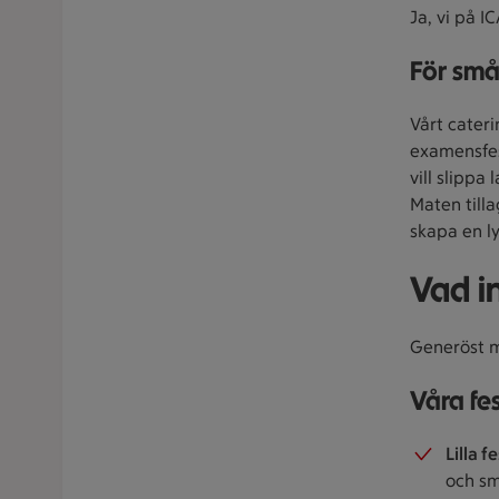
Ja, vi på IC
För små
Vårt cateri
examensfest
vill slippa
Maten till
skapa en l
Vad in
Generöst me
Våra fes
Lilla f
och sm