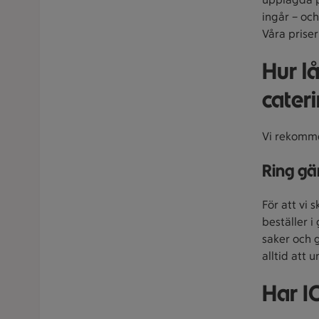
ingår – och
Våra priser
Hur l
cater
Vi rekomme
Ring gä
För att vi 
beställer i
saker och g
alltid att 
Har I