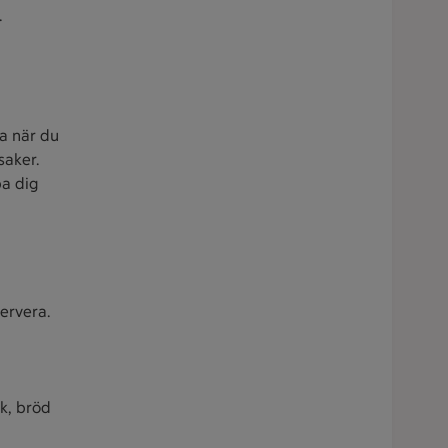
.
ra när du
saker.
pa dig
servera.
ök, bröd