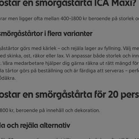
ostar en smörgåstårta ICA Maxi?
erar men ligger ofta mellan 400–1800 kr beroende på storlek oc
mörgåstårtor i flera varianter
stårtor görs med kärlek – och rejäla lager av fyllning. Välj me
ed skinka, ost, räkor eller lax. Vi anpassar både storlek och inn
. Våra medarbetare hjälper dig gärna räkna ut rätt mängd för 
lla tårtor görs på beställning och är färdiga att serveras – perf
Ödåkra.
ostar en smörgåstårta för 20 pers
800 kr, beroende på innehåll och dekoration.
a och rejäla alternativ