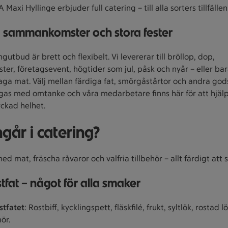
A Maxi Hyllinge erbjuder full catering – till alla sorters tillfällen
 sammankomster och stora fester
ngutbud är brett och flexibelt. Vi levererar till bröllop, dop,
er, företagsevent, högtider som jul, påsk och nyår – eller ba
 laga mat. Välj mellan färdiga fat, smörgåstårtor och andra god
agas med omtanke och våra medarbetare finns här för att hjäl
yckad helhet.
går i catering?
d mat, fräscha råvaror och valfria tillbehör – allt färdigt att 
tfat – något för alla smaker
estfatet
: Rostbiff, kycklingspett, fläskfilé, frukt, syltlök, rostad l
ör.