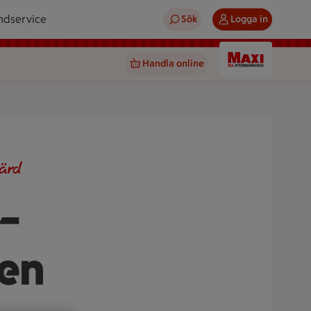
ndservice
Sök
Logga in
Handla online
ärd
–
ten