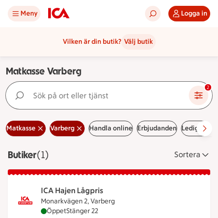
Meny
Logga in
Vilken är din butik?
Välj butik
Matkasse Varberg
Sök på ort eller tjänst
2
Matkasse
Varberg
Handla online
Erbjudanden
Lediga jobb
Butiker
Visar 1 stycken
(1)
Sortera
ICA Hajen Lågpris
Monarkvägen 2, Varberg
ICA Hajen Lågpris är öppen nu, stänger klockan 22
Öppet
Stänger 22