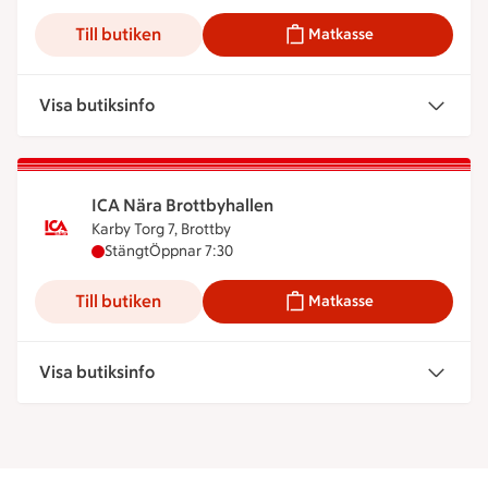
Till butiken
Matkasse
Visa butiksinfo
ICA Nära Brottbyhallen
Karby Torg 7, Brottby
ICA Nära Brottbyhallen har stängt, öppnar klockan
Stängt
Öppnar 7:30
Till butiken
Matkasse
Visa butiksinfo