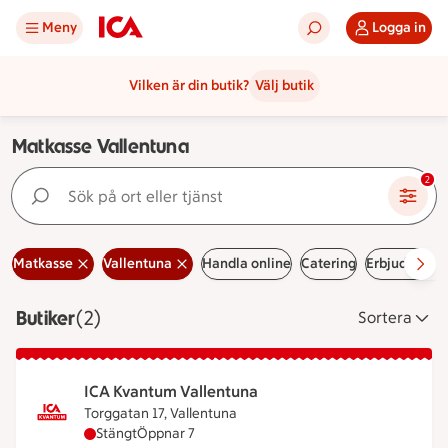
Meny
Logga in
Vilken är din butik?
Välj butik
Matkasse Vallentuna
Sök på ort eller tjänst
2
Matkasse
Vallentuna
Handla online
Catering
Erbjudanden
Butiker
Visar 2 stycken
(2)
Sortera
ICA Kvantum Vallentuna
Torggatan 17, Vallentuna
ICA Kvantum Vallentuna har stängt, öppnar klocka
Stängt
Öppnar 7