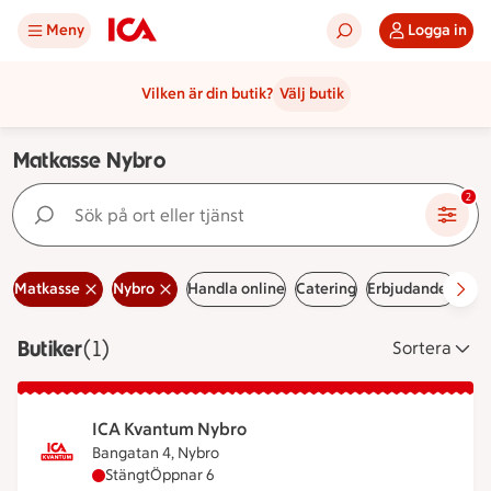
Meny
Logga in
Vilken är din butik?
Välj butik
Matkasse Nybro
Sök på ort eller tjänst
2
Matkasse
Nybro
Handla online
Catering
Erbjudanden
Led
Butiker
Visar 1 stycken
(1)
Sortera
ICA Kvantum Nybro
Bangatan 4, Nybro
ICA Kvantum Nybro har stängt, öppnar klockan 6
Stängt
Öppnar 6