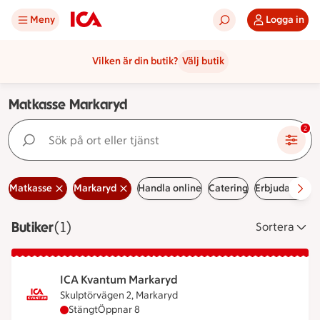
Meny
Logga in
Vilken är din butik?
Välj butik
Matkasse Markaryd
Sök på ort eller tjänst
2
Matkasse
Markaryd
Handla online
Catering
Erbjudanden
Butiker
Visar 1 stycken
(1)
Sortera
ICA Kvantum Markaryd
Skulptörvägen 2, Markaryd
ICA Kvantum Markaryd har stängt, öppnar klockan
Stängt
Öppnar 8