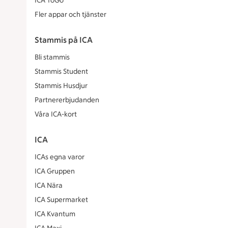
ICA ToGo
Fler appar och tjänster
Stammis på ICA
Bli stammis
Stammis Student
Stammis Husdjur
Partnererbjudanden
Våra ICA-kort
ICA
ICAs egna varor
ICA Gruppen
ICA Nära
ICA Supermarket
ICA Kvantum