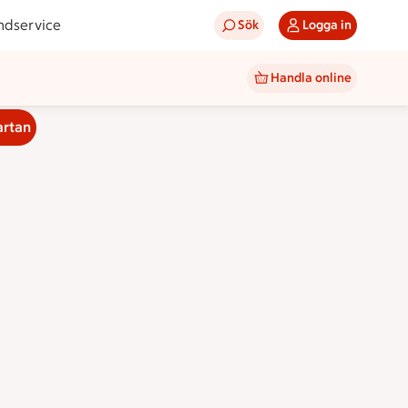
ndservice
Sök
Logga in
Handla online
artan