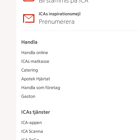
Bli stammis på ICA
ICAs inspirationsmejl
Prenumerera
Handla
Handla online
ICAs matkasse
Catering
Apotek Hjärtat
Handla som företag
Gaston
ICAs tjänster
ICA-appen
ICA Scanna