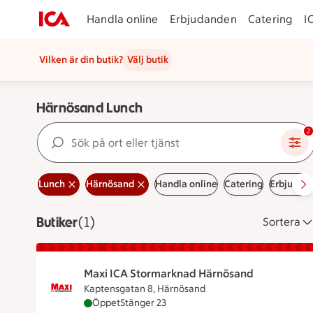
Handla online
Erbjudanden
Catering
I
Vilken är din butik?
Välj butik
Härnösand Lunch
Sök på ort eller tjänst
2
Lunch
Härnösand
Handla online
Catering
Erbjudan
Butiker
Visar 1 stycken
(1)
Sortera
Maxi ICA Stormarknad Härnösand
Kaptensgatan 8, Härnösand
Maxi ICA Stormarknad Härnösand är öppen nu
Öppet
Stänger 23