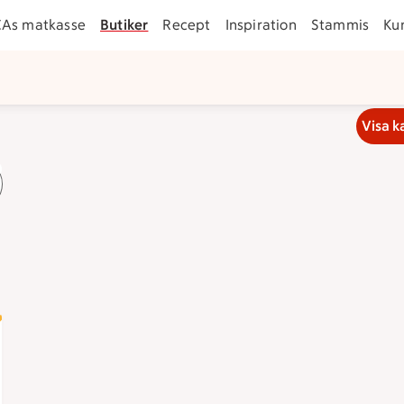
CAs matkasse
Butiker
Recept
Inspiration
Stammis
Ku
Visa k
, stänger klockan 23