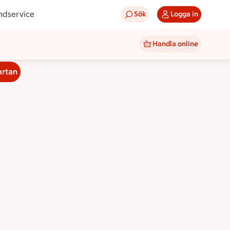
ndservice
Sök
Logga in
Handla online
artan