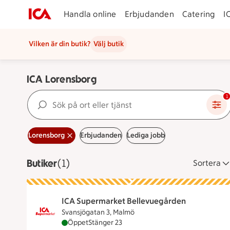
Handla online
Erbjudanden
Catering
I
Vilken är din butik?
Välj butik
ICA Lorensborg
Sök på ort eller tjänst
1
Lorensborg
Erbjudanden
Lediga jobb
Butiker
Visar 1 stycken
(1)
Sortera
ICA Supermarket Bellevuegården
Svansjögatan 3, Malmö
ICA Supermarket Bellevuegården är öppen nu
Öppet
Stänger 23