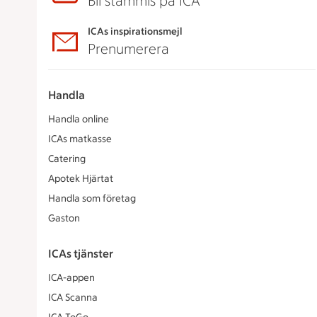
Bli stammis på ICA
ICAs inspirationsmejl
Prenumerera
Handla
Handla online
ICAs matkasse
Catering
Apotek Hjärtat
Handla som företag
Gaston
ICAs tjänster
ICA-appen
ICA Scanna