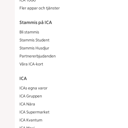
ICA ToGo
Fler appar och tjänster
Stammis på ICA
Bli stammis
Stammis Student
Stammis Husdjur
Partnererbjudanden
Våra ICA-kort
ICA
ICAs egna varor
ICA Gruppen
ICA Nära
ICA Supermarket
ICA Kvantum