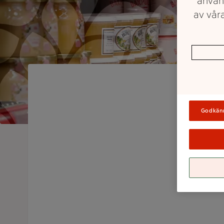
använ
av våra
Godkän