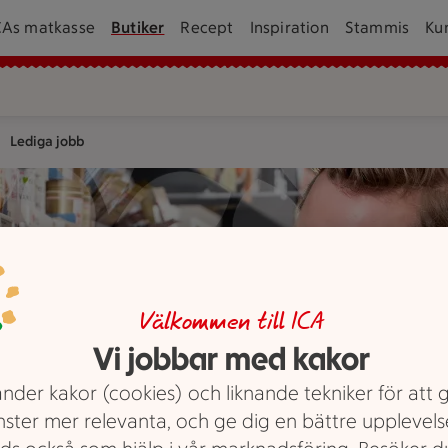
CAs matkasse
Butiker
Recept
Inspiration
Stammis
Ku
Lediga jobb
Välkommen till ICA
Vi jobbar med kakor
nder kakor (cookies) och liknande tekniker för att 
nster mer relevanta, och ge dig en bättre upplevels