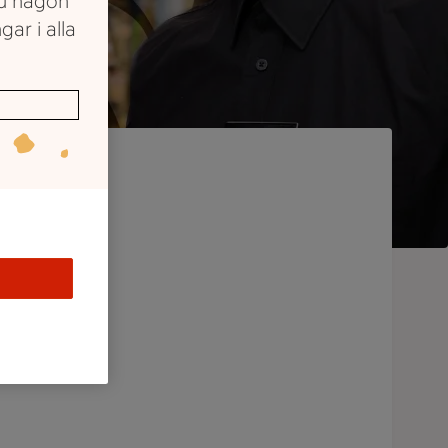
du någon
gar i alla
g