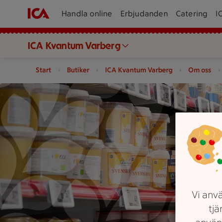
Handla online
Erbjudanden
Catering
I
ICA Kvantum Varberg
Start
Butiker
ICA Kvantum Varberg
Om oss
Två personer tittar på produkter på hyllor i en butik.
Vi anvä
tjä