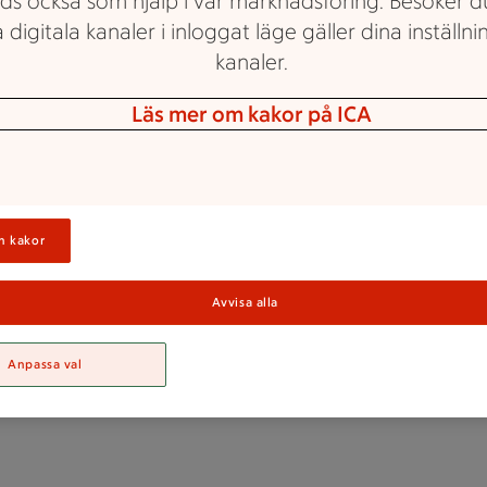
ds också som hjälp i vår marknadsföring. Besöker 
 digitala kanaler i inloggat läge gäller dina inställnin
kanaler.
Läs mer om kakor på ICA
ICA Kvantum Varberg
n kakor
Jobba hos ICA
Avvisa alla
Kvantum Varber
Anpassa val