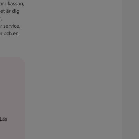
r i kassan,
et är dig
,
r service,
or och en
Läs