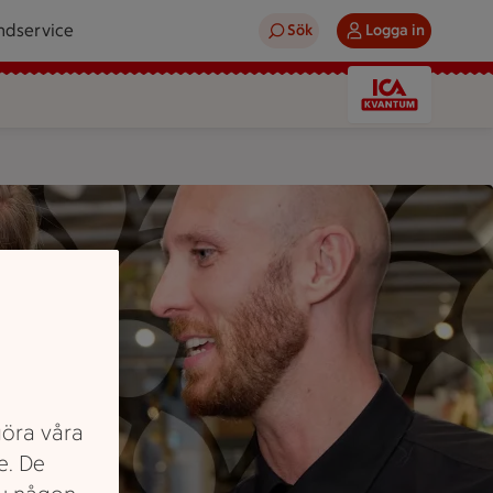
ndservice
Sök
Logga in
göra våra
e. De