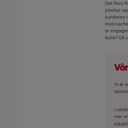
Det finns f
plockar upp
kunderna t
matcoacher
är engagera
butik? Då s
Vår
Vi är 
sponta
I samb
mer om
ica.se