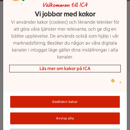
Något för alla att bita i!
Välkommen till ICA
Vi jobbar med kakor
Kvantumbageriet
Vi använder kakor (cookies) och liknande tekniker för
att göra våra tjänster mer relevanta, och ge dig en
Vi är caféet för frukost, lunch eller
bättre upplevelse. De används också som hjälp i vår
marknadsföring. Besöker du någon av våra digitala
fika.
kanaler i inloggat läge gäller dina inställningar i alla
kanaler.
Läs mer om kakor på ICA
Här kan du slå dig ner och smaka på frallor,
räksmörgås, smörgåstårta, korv med bröd och olika
lunchrätter. Skulle du vara sugen på fika kan du
Godkänn kakor
avnjuta kaffebröd, bakelser, kakor och glass med en
god kopp kaffe eller annan dricka!
Avvisa alla
Många av våra läckra produkter i caféet är lagade och