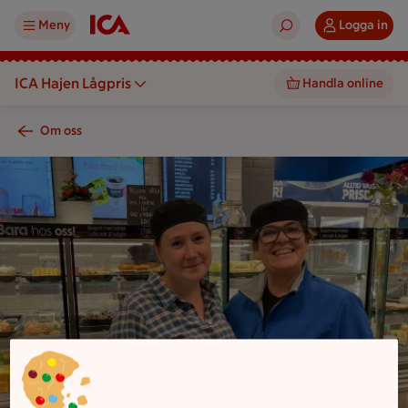
Meny
Logga in
ICA Hajen Lågpris
Handla online
Om oss
Två personer står framför en glasmonter med bakverk i ett ca