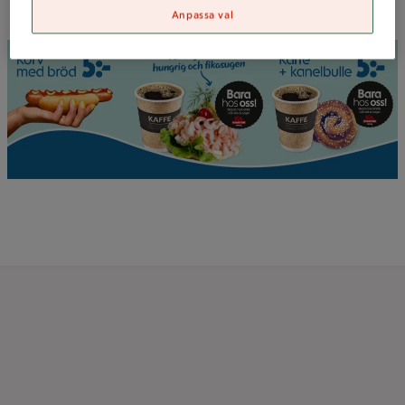
bakade av Kvantumköket och ICA Kvantums bageri.
Anpassa val