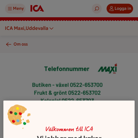
Meny
Logga in
ICA Maxi,Uddevalla
Om oss
En lista med telefonnummer för olika avdelningar i en butik vi
Välkommen till ICA