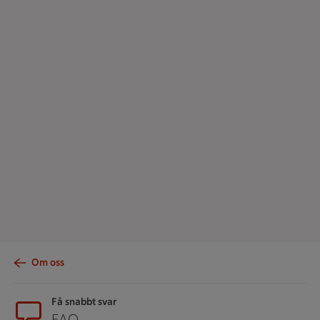
Om oss
Sidfot
Få snabbt svar
FAQ