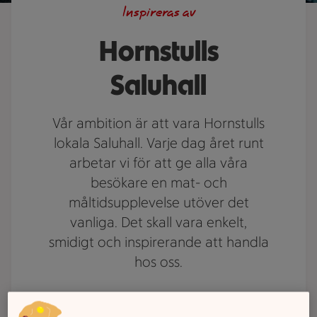
Inspireras av
Hornstulls
Saluhall
Vår ambition är att vara Hornstulls
lokala Saluhall. Varje dag året runt
arbetar vi för att ge alla våra
besökare en mat- och
måltidsupplevelse utöver det
vanliga. Det skall vara enkelt,
smidigt och inspirerande att handla
hos oss.