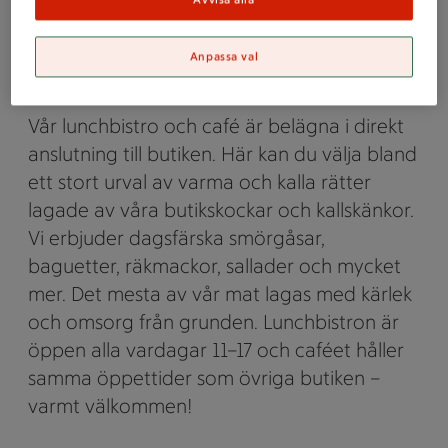
Hornstulls Saluhall
Anpassa val
Frukost, lunch och middag
Vår lunchbistro och café är belägna i direkt
anslutning till butiken. Här kan du välja bland
ett stort urval av varma och kalla rätter
lagade av våra butikskockar och kallskänkor.
Vi erbjuder dagsfärska smörgåsar,
baguetter, räkmackor, sallader och mycket
mer. Det mesta av vår mat lagas med kärlek
och omsorg från grunden. Lunchbistron är
öppen alla vardagar 11–17 och caféet håller
samma öppettider som övriga butiken –
varmt välkommen!