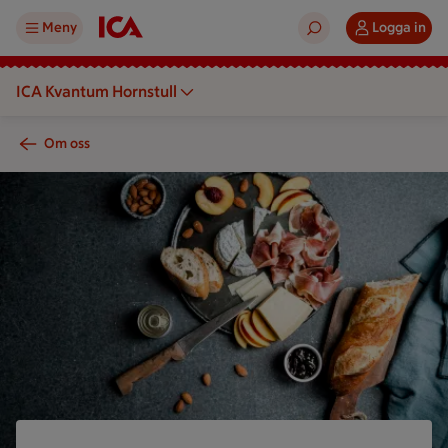
Meny
Logga in
ICA Kvantum Hornstull
Om oss
Ett ostbräde med olika ostar, charkuterier, bröd, frukt och nött