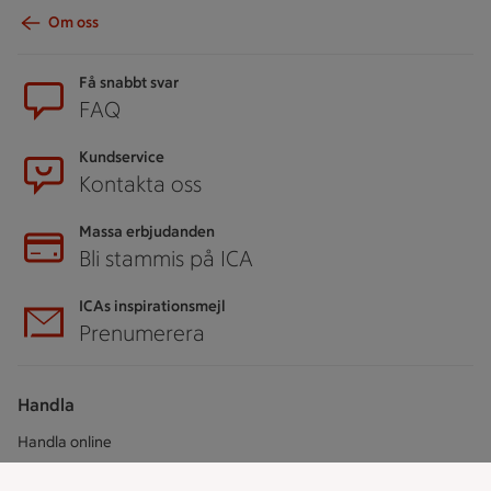
Om oss
Sidfot
Få snabbt svar
FAQ
Kundservice
Kontakta oss
Massa erbjudanden
Bli stammis på ICA
ICAs inspirationsmejl
Prenumerera
Handla
Handla online
ICAs matkasse