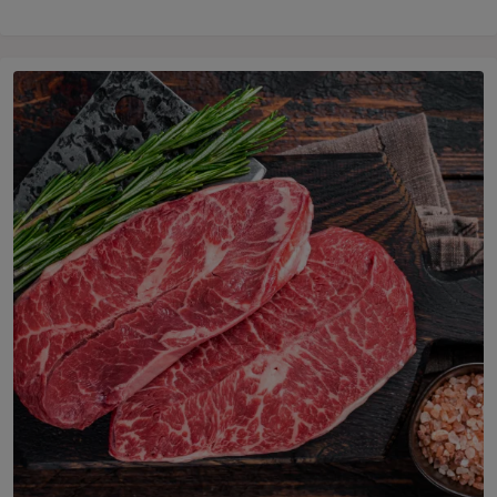
Två råa köttbitar ligger på en skärbräda bredvid kryddor och