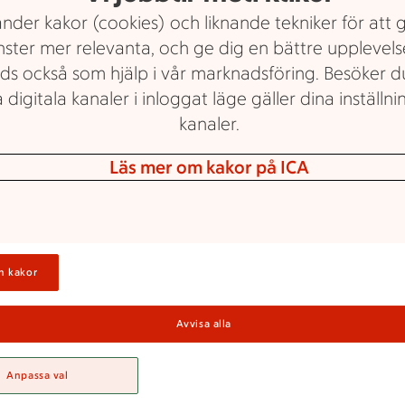
nder kakor (cookies) och liknande tekniker för att 
nster mer relevanta, och ge dig en bättre upplevels
ds också som hjälp i vår marknadsföring. Besöker 
 digitala kanaler i inloggat läge gäller dina inställnin
kanaler.
Läs mer om kakor på ICA
Catering
lockmat och tap
n kakor
op, konfirmation, fest och mottagning – det
Avvisa alla
 tillfällen då plockmat är en lika god som
ng. Vi har plockmat och tapas som är perfek
Anpassa val
när gästerna anländer. Italiensk buffé, tap