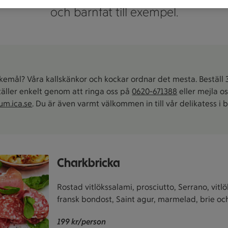
och barnfat till exempel.
kemål? Våra kallskänkor och kockar ordnar det mesta. Beställ 
äller enkelt genom att ringa oss på
0620-671388
eller mejla os
um.ica.se
. Du är även varmt välkommen in till vår delikatess i b
Charkbricka
Rostad vitlökssalami, prosciutto, Serrano, vitlö
fransk bondost, Saint agur, marmelad, brie och
199 kr/person