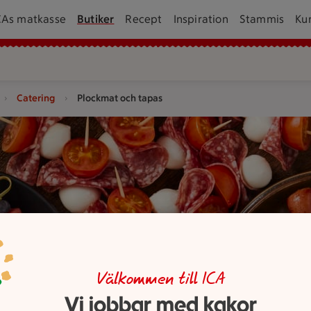
CAs matkasse
Butiker
Recept
Inspiration
Stammis
Ku
Catering
Plockmat och tapas
nsaker står på ett bord.
Välkommen till ICA
Vi jobbar med kakor