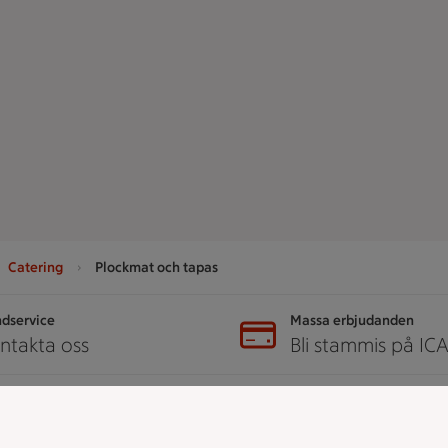
Catering
Plockmat och tapas
dservice
Massa erbjudanden
ntakta oss
Bli stammis på IC
er
ICA
ICAs egna varor