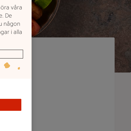
göra våra
e. De
du någon
gar i alla
as
 finns
 smart
ta för
asbricka