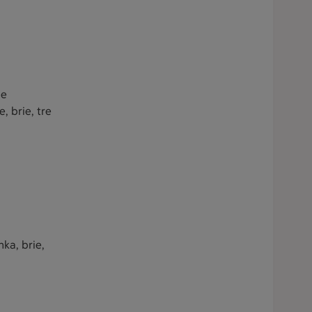
de
, brie, tre
nka, brie,