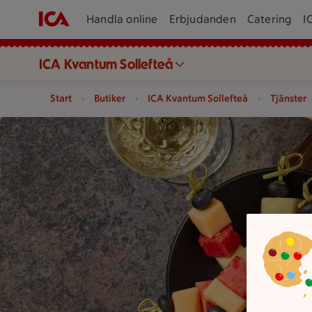
Handla online
Erbjudanden
Catering
I
ICA Kvantum Sollefteå
Start
Butiker
ICA Kvantum Sollefteå
Tjänster
Ett serveringsfat med olika sorters charkuterier, ostar och grö