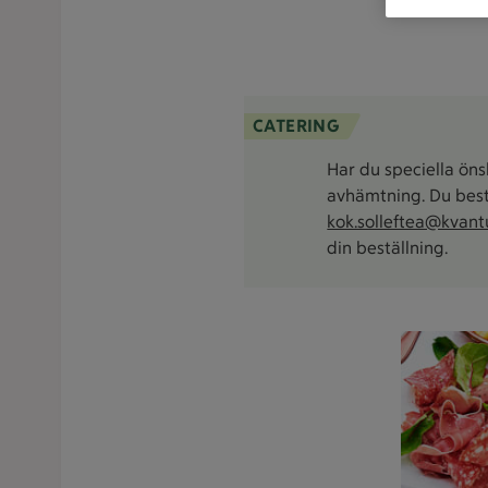
CATERING
Har du speciella öns
avhämtning. Du best
kok.solleftea@kvant
din beställning.