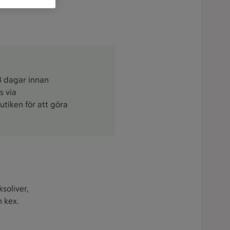
3 dagar innan
s via
utiken för att göra
ksoliver,
 kex.