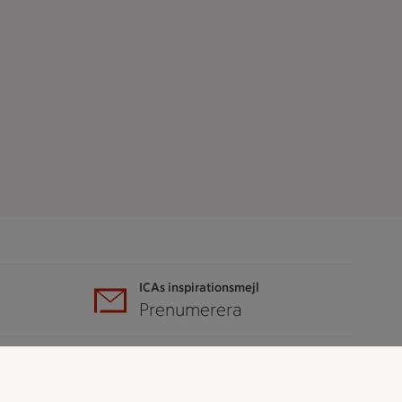
ICAs inspirationsmejl
A
Prenumerera
Hållbarhet
ICA Stiftelsen