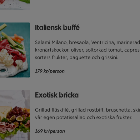
Italiensk buffé
Salami Milano, bresaola, Ventricina, marinera
kronärtskockor, oliver, soltorkad tomat, caprese
sorters frukter, baguette och grissini.
179 kr/person
Exotisk bricka
Grillad fläskfilé, grillad rostbiff, bruschetta, ski
vår egen potatissallad och exotiska frukter.
169 kr/person