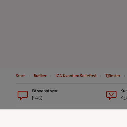
Start
Butiker
ICA Kvantum Sollefteå
Tjänster
Sidfot
Få snabbt svar
Kun
FAQ
Ko
Handla
ICAs tjänst
Handla online
ICA-appen