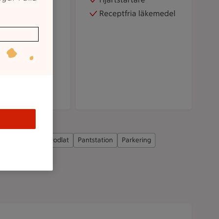
ighet att ta del
Receptfria läkemedel
peltjänster:
otto
Lottombud
Närodlat
Pantstation
Parkering