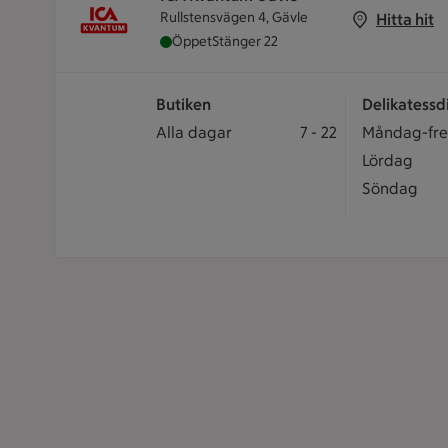
Rullstensvägen 4, Gävle
Hitta hit
ICA Kvantum Gävle är öppen nu, stänger
Öppet
Stänger 22
Butiken
Delikatessd
Öppettider
Butiken öppet: Alla dagar 7 till 22
Alla dagar
7
-
22
Delikatessd
Måndag-fr
Delikatessdi
Lördag
Delikatessd
Söndag