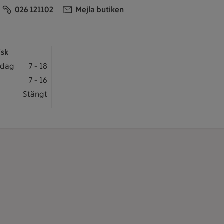
026 121102
Mejla butiken
 klockan 22
isk
isk öppet: Måndag-fredag 7 till 18
edag
7
-
18
sk öppet: Lördag 7 till 16
7
-
16
isk stängt Söndag
Stängt