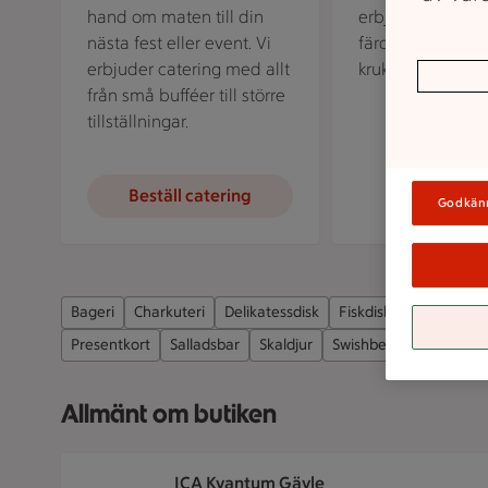
hand om maten till din
erbjuder vi snit
nästa fest eller event. Vi
färdiga buketter
erbjuder catering med allt
krukväxter.
från små bufféer till större
tillställningar.
Beställ catering
Godkän
Bageri
Charkuteri
Delikatessdisk
Fiskdisk
Frimärkes
Presentkort
Salladsbar
Skaldjur
Swishbetalning
Utta
Allmänt om butiken
ICA Kvantum Gävle