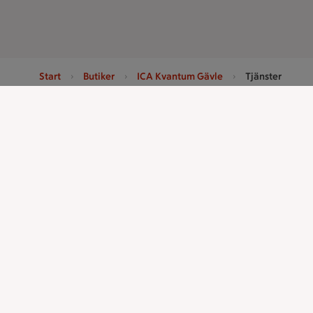
Start
Butiker
ICA Kvantum Gävle
Tjänster
Sidfot
Få snabbt svar
Kun
FAQ
Ko
Handla
ICAs tjänst
Handla online
ICA-appen
ICAs matkasse
ICA Scanna
Catering
ICA ToGo
Apotek Hjärtat
Fler appar oc
Handla som företag
Stammis p
Gaston