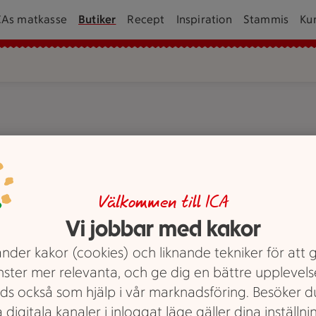
CAs matkasse
Butiker
Recept
Inspiration
Stammis
Ku
Välkommen till ICA
CA Kvantum Gävle.
Vi jobbar med kakor
nder kakor (cookies) och liknande tekniker för att 
pifrån
Person skannar en vara i butik med sin mobiltel
ATG-annonser
nster mer relevanta, och ge dig en bättre upplevels
Våra tjänster
Våra tjäns
ds också som hjälp i vår marknadsföring. Besöker 
Självscanning
Spel
 digitala kanaler i inloggat läge gäller dina inställnin
m Gävle
Med självscanning i ICA
Hos ICA 