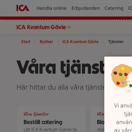
Handla online
Erbjudanden
Catering
I
ICA Kvantum Gävle
Start
Butiker
ICA Kvantum Gävle
Tjänster
Våra tjänster
Här hittar du alla våra tjänster på I
Vi anvä
Charkbricka
Blombukett sedd up
tjä
Våra tjänster
Våra tjänster
använ
Beställ catering
Blommor
av våra
Låt ICA Kvantum Gävle ta
Hos ICA Kvantu