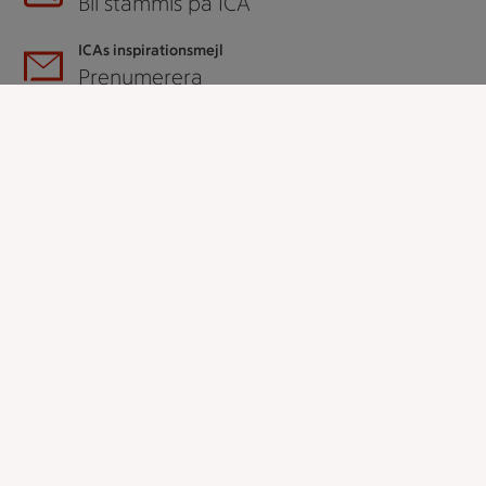
Bli stammis på ICA
ICAs inspirationsmejl
Prenumerera
Handla
Handla online
ICAs matkasse
Catering
Apotek Hjärtat
Handla som företag
Gaston
ICAs tjänster
ICA-appen
ICA Scanna