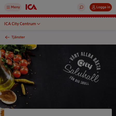
Meny
Logga in
ICA City Centrum
Tjänster
Veckans meny