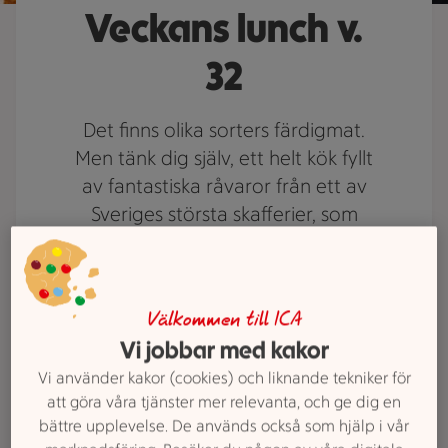
Veckans lunch v.
32
Det finns olika sorters färdigmat.
Men tänk dig själv, ett helt kök fyllt
av fantastiska råvaror från ett av
Sveriges största skafferier, som
tillagas av stolta kockar från Borås,
kan det bli bättre lunch? Citys
luncher är bland våra mest
Välkommen till ICA
populära varor i alla våra butiker
Vi jobbar med kakor
och varje vecka äter Boråsarna
Vi använder kakor (cookies) och liknande tekniker för
hundratals av Citykökets rätter. Till
att göra våra tjänster mer relevanta, och ge dig en
råga på allt har vi alltid lägsta
bättre upplevelse. De används också som hjälp i vår
möjliga pris och vi tror att vår