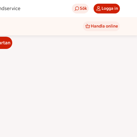
ndservice
Sök
Logga in
Handla online
artan