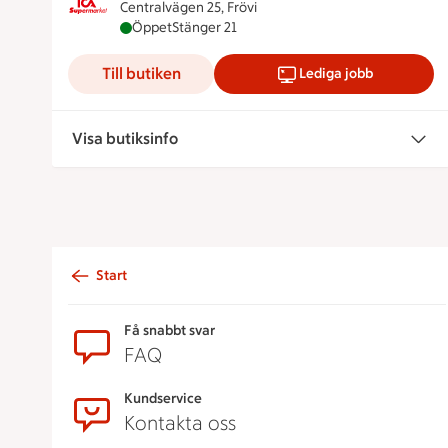
Centralvägen 25, Frövi
ICA Supermarket Näsbyhallen är öppen nu, s
Öppet
Stänger 21
Till butiken
Lediga jobb
Visa butiksinfo
Start
Sidfot
Få snabbt svar
FAQ
Kundservice
Kontakta oss