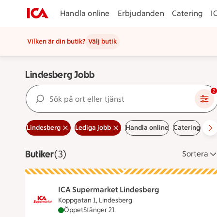
Handla online
Erbjudanden
Catering
I
Vilken är din butik?
Välj butik
Lindesberg Jobb
Sök på ort eller tjänst
2
Lindesberg
Lediga jobb
Handla online
Catering
Erb
Butiker
Visar 3 stycken
(3)
Sortera
ICA Supermarket Lindesberg
Koppgatan 1, Lindesberg
ICA Supermarket Lindesberg är öppen nu, st
Öppet
Stänger 21