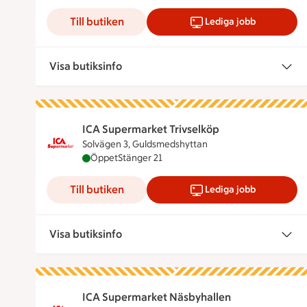
Till butiken
Lediga jobb
Visa butiksinfo
ICA Supermarket Trivselköp
Solvägen 3, Guldsmedshyttan
ICA Supermarket Trivselköp är öppen nu, stä
Öppet
Stänger 21
Till butiken
Lediga jobb
Visa butiksinfo
ICA Supermarket Näsbyhallen