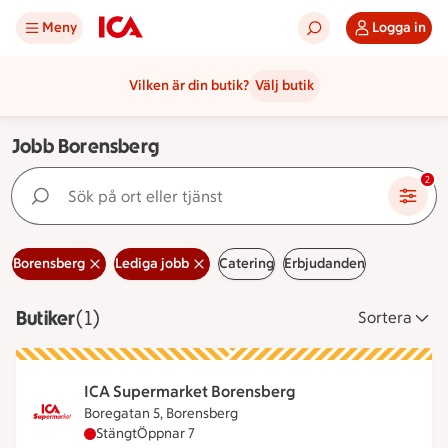
Meny
Logga in
Vilken är din butik?
Välj butik
Jobb Borensberg
Sök på ort eller tjänst
2
Borensberg
Lediga jobb
Catering
Erbjudanden
Butiker
Visar 1 stycken
(1)
Sortera
ICA Supermarket Borensberg
Boregatan 5, Borensberg
ICA Supermarket Borensberg har stängt, öppnar k
Stängt
Öppnar 7