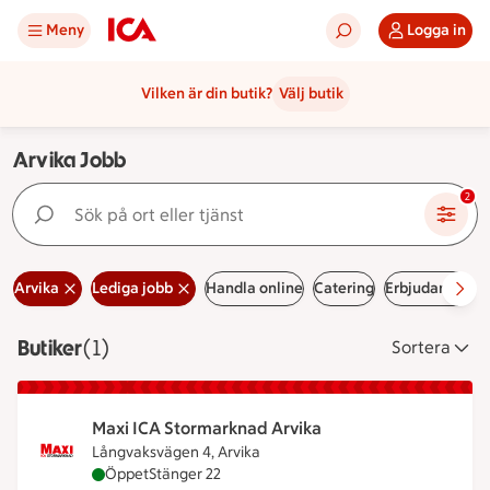
Meny
Logga in
Vilken är din butik?
Välj butik
Arvika Jobb
Sök på ort eller tjänst
2
Arvika
Lediga jobb
Handla online
Catering
Erbjudanden
Butiker
Visar 1 stycken
(1)
Sortera
Maxi ICA Stormarknad Arvika
Långvaksvägen 4, Arvika
Maxi ICA Stormarknad Arvika är öppen nu, stänger
Öppet
Stänger 22