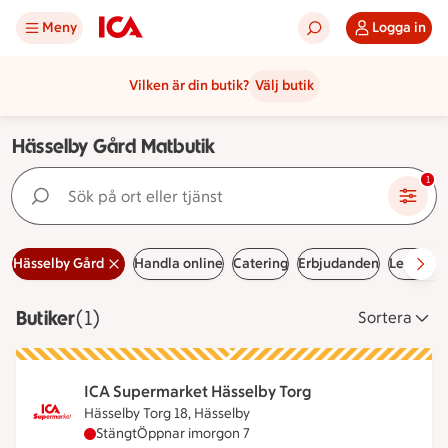
Meny
Logga in
Vilken är din butik?
Välj butik
Hässelby Gård Matbutik
Sök på ort eller tjänst
1
Hässelby Gård
Handla online
Catering
Erbjudanden
Lediga j
Butiker
Visar 1 stycken
(1)
Sortera
ICA Supermarket Hässelby Torg
Hässelby Torg 18, Hässelby
ICA Supermarket Hässelby Torg har stängt idag, 
Stängt
Öppnar imorgon 7