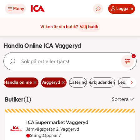
Meny
Logga in
Vilken är din butik?
Välj butik
Handla Online ICA Vaggeryd
Sök på ort eller tjänst
2
Handla online
Vaggeryd
Catering
Erbjudanden
Lediga job
Butiker
Visar 1 stycken
(1)
Sortera
ICA Supermarket Vaggeryd
Järnvägsgatan 2, Vaggeryd
ICA Supermarket Vaggeryd har stängt, öppnar klo
Stängt
Öppnar 7