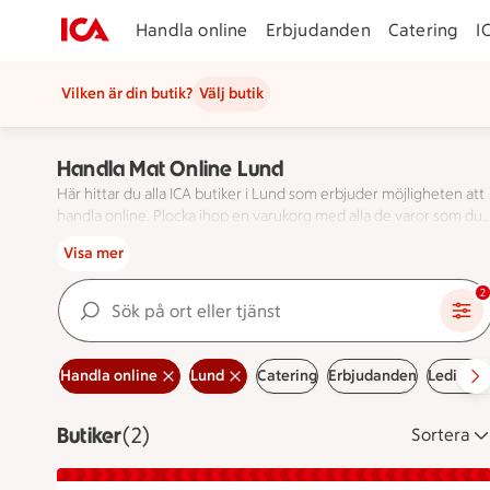
Handla online
Erbjudanden
Catering
I
Vilken är din butik?
Välj butik
Handla Mat Online Lund
Här hittar du alla ICA butiker i Lund som erbjuder möjligheten att
handla online. Plocka ihop en varukorg med alla de varor som du
önskar genom att handla online. När du har handlat klart kan du
Här hittar du alla ICA butiker i Lund som erbjuder möj
Visa mer
även välja mellan hemleverans eller att hämta i butik. Det har aldr
varit enklare!
Sök på ort eller tjänst
2
Handla online
Lund
Catering
Erbjudanden
Lediga j
Butiker
Visar 2 stycken
(2)
Sortera