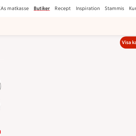
CAs matkasse
Butiker
Recept
Inspiration
Stammis
Ku
Visa k
ligheten att handla online. Plocka ihop en varukorg med alla
ig
obb
Handla online som företag
Matkasse