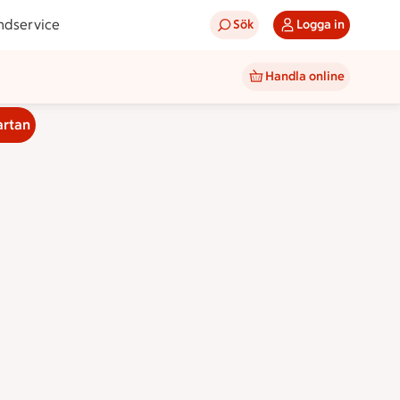
ndservice
Sök
Logga in
Handla online
artan