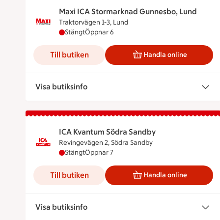
Maxi ICA Stormarknad Gunnesbo, Lund
Traktorvägen 1-3, Lund
Maxi ICA Stormarknad Gunnesbo, Lund har st
Stängt
Öppnar 6
Till butiken
Handla online
Visa butiksinfo
ICA Kvantum Södra Sandby
Revingevägen 2, Södra Sandby
ICA Kvantum Södra Sandby har stängt, öppna
Stängt
Öppnar 7
Till butiken
Handla online
Visa butiksinfo