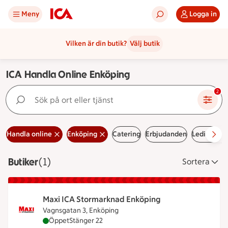
Meny
Logga in
Vilken är din butik?
Välj butik
ICA Handla Online Enköping
Sök på ort eller tjänst
2
Handla online
Enköping
Catering
Erbjudanden
Lediga job
Butiker
Visar 1 stycken
(1)
Sortera
Maxi ICA Stormarknad Enköping
Vagnsgatan 3, Enköping
Maxi ICA Stormarknad Enköping är öppen nu, stän
Öppet
Stänger 22