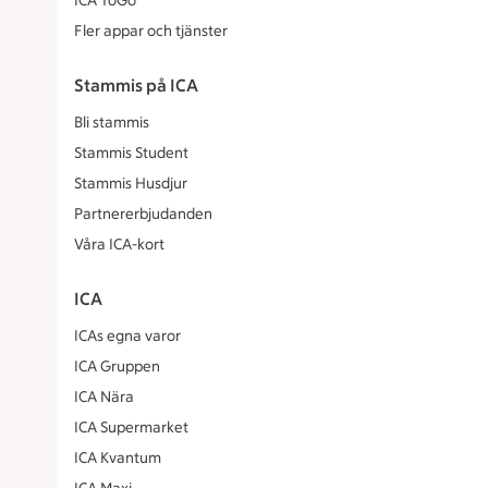
ICA ToGo
Fler appar och tjänster
Stammis på ICA
Bli stammis
Stammis Student
Stammis Husdjur
Partnererbjudanden
Våra ICA-kort
ICA
ICAs egna varor
ICA Gruppen
ICA Nära
ICA Supermarket
ICA Kvantum