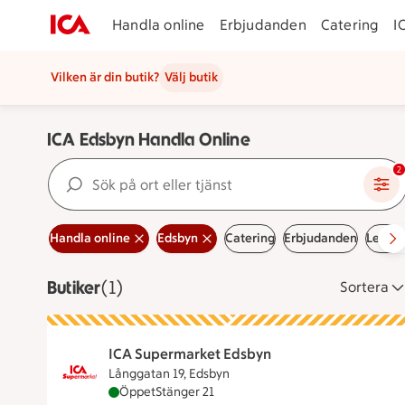
Handla online
Erbjudanden
Catering
I
Vilken är din butik?
Välj butik
ICA Edsbyn Handla Online
Sök på ort eller tjänst
2
Handla online
Edsbyn
Catering
Erbjudanden
Lediga
Butiker
Visar 1 stycken
(1)
Sortera
ICA Supermarket Edsbyn
Långgatan 19, Edsbyn
ICA Supermarket Edsbyn är öppen nu, stänge
Öppet
Stänger 21