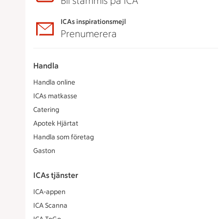
Bli stammis på ICA
ICAs inspirationsmejl
Prenumerera
Handla
Handla online
ICAs matkasse
Catering
Apotek Hjärtat
Handla som företag
Gaston
ICAs tjänster
ICA-appen
ICA Scanna