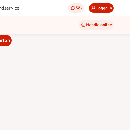
ndservice
Sök
Logga in
Handla online
artan