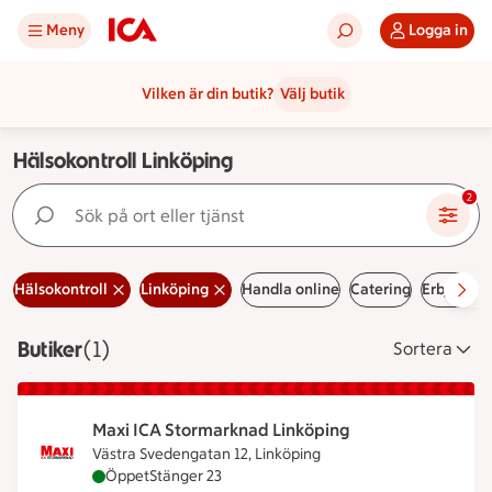
Meny
Logga in
Vilken är din butik?
Välj butik
Hälsokontroll Linköping
Sök på ort eller tjänst
2
Hälsokontroll
Linköping
Handla online
Catering
Erbjudan
Butiker
Visar 1 stycken
(1)
Sortera
Maxi ICA Stormarknad Linköping
Västra Svedengatan 12, Linköping
Maxi ICA Stormarknad Linköping är öppen nu, stä
Öppet
Stänger 23